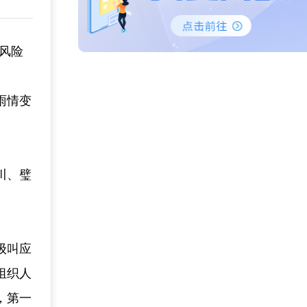
象风险
雨情变
川、璧
级叫应
组织人
，第一