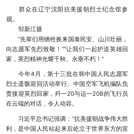
群众在辽宁沈阳抗美援朝烈士纪念馆参
观。
邹新江摄
“先辈们用牺牲换来国泰民安、山川壮丽，
向志愿军先烈致敬！”“让我们一起护送英雄回
家，英烈精神光耀千秋、永垂不朽！”
今年4月，第十三批在韩中国人民志愿军
烈士遗骸迎回活动举行。中国空军飞机编队负
责接迎英烈回家，歼—20与运—20B的飞行员
在云端的对话，令人动容。
习近平总书记强调：“抗美援朝战争伟大胜
利，是中国人民站起来后屹立于世界东方的宣