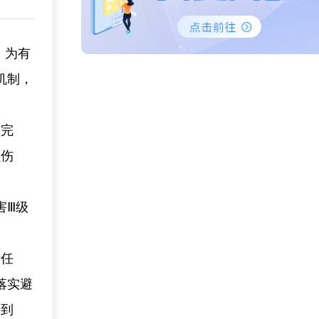
。为有
机制，
置完
员伤
害Ⅲ级
责任
落实避
达到