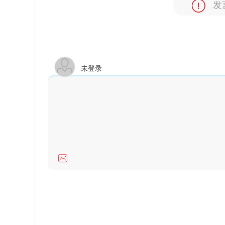
发
未登录