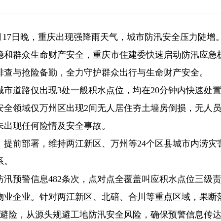
6月17日晚，重庆出现强降雨天气，城市防汛安全压力陡增
稳和群众生命财产安全，重庆市住建委快速启动防汛应急
排查与抢险备勤，全力守护群众出行与生命财产安全。
全市城市道路仅出现3处一般积水点位，均在20分钟内快速处
安全领域仅万州区出现2间无人居住夯土墙房倒损，无人
未出现任何险情及安全事故。
提前部署，维持两江新区、万州等24个区县城市内涝灾
系。
汛预警信息482条次，点对点全覆盖叫应积水点位三级
0个物业企业。针对两江新区、北碚、合川等重点区域，果断
工避险，从源头规避工地防汛安全风险，确保预警信息传