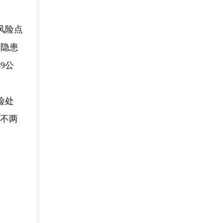
风险点
全隐患
9公
险处
一不两