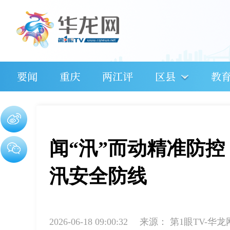
要闻
重庆
两江评
区县
教
闻“汛”而动精准防
汛安全防线
2026-06-18 09:00:32
来源：
第1眼TV-华龙