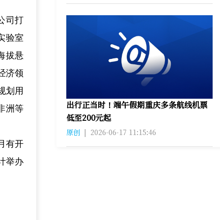
公司打
实验室
海拔悬
经济领
规划用
出行正当时！端午假期重庆多条航线机票
非洲等
低至200元起
原创
|
2026-06-17 11:15:46
月有开
计举办