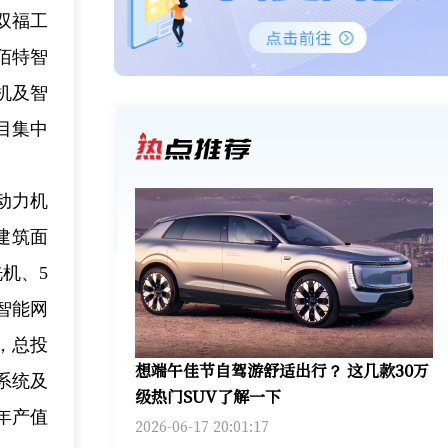
进双福工
佰特智
机及智
目集中
动力机
建筑面
机、5
智能网
，总投
想端午佳节自驾游舒适出行？ 这几款30万
系统及
级热门SUV了解一下
年产值
2026-06-17 20:01:17