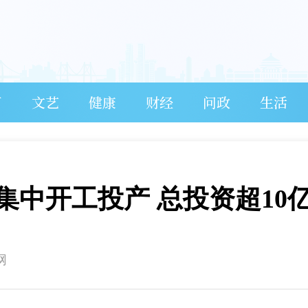
育
文艺
健康
财经
问政
生活
集中开工投产 总投资超10
网