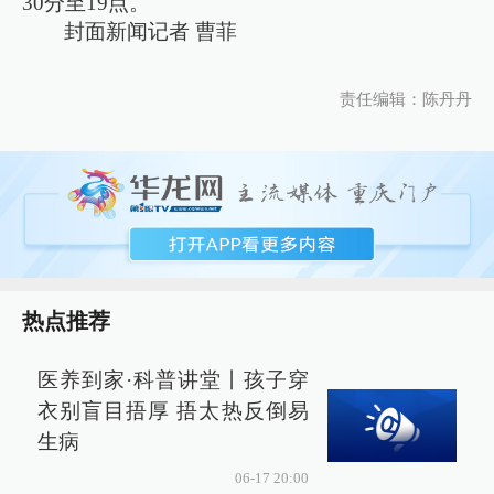
30分至19点。
封面新闻记者 曹菲
责任编辑：陈丹丹
热点推荐
医养到家·科普讲堂丨孩子穿
衣别盲目捂厚 捂太热反倒易
生病
06-17 20:00