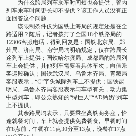
为什么跨局列车乘车时间短也会提供，管内
列车乘车时间更长却不提供？该工作人员没有正
面回答这个问题。
该限制条件仅为国铁上海局的规定还是在全
路适用？随后，记者拨打了全国18个铁路局的
12306客服电话，得到回复是：国铁北京局、郑
州局、济南局、南宁局均明确规定，仅在跨局长
途列车上提供；国铁哈尔滨局、成都局的跨局列
车上会提供，其他列车需要看具体车次，向值乘
客运段确认；国铁武汉局、乌鲁木齐局、青藏局
客服表示，“C”字头城际列车上不提供；国铁昆
明局、乌鲁木齐局客服表示与车型有关，动力集
中型列车，即公众熟知的“绿巨人”“AD钙奶”列车
上不提供。
其余路局均表示，只要乘坐高铁商务座，恰
逢就餐时间，车上就会提供免费餐食。早餐时间
在8点前，午餐在11点30分至13点，晚餐在17点