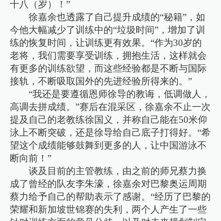
十八（岁）！”
徐嘉余也透露了自己提升成绩的“秘籍”，如
今他大幅减少了训练中的“垃圾时间”，增加了训
练的恢复时间，让训练更有效果。“作为30岁的
老将，我们需要享受训练，拥抱生活，这样就会
有更多的训练欲望，而这些经验都是不断与国际
接轨，不断吸取国外的先进经验所得来的。”
“我还是要遵循恩师徐导的教诲，低调做人，
高调去拼成绩。”赛后在混采区，徐嘉余不止一次
提及自己的老教练徐国义，并称自己能在50米仰
泳上不断突破，还是徐导给自己底子打得好。“希
望这个成绩能够鼓舞到更多的人，让中国游泳不
断向前！”
谈及目前的主管教练，由之前的师兄蔡力换
成了曾经的队友李朱濠，徐嘉余对巴黎奥运周期
蔡力给予自己的帮助表示了感谢。“经历了巴黎的
荣耀和新加坡世锦赛的失利，两个人产生了一些