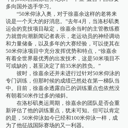
多向国外选手学习。
“50米仰泳入奥，对于徐嘉余这样的老将来
说是一个天大的好消息。”去年4月，当洛杉矶奥
运会的竞技项目敲定，徐嘉余当时的主管教练蔡
力就曾向潮新闻记者表示，老运动员的神经调动
和力量储备，以及多年的大赛经验，可以使其在
50米仰泳项目中充分发挥优势和特点，“徐嘉余
有着全世界最优秀的出发技术，这是50米项目不
可或缺的，甚至决定了前35米的胜负。”
彼时，徐嘉余还并未进行过针对50米仰泳的
专门训练，但那时候的成绩已然处在第一梯队当
中。目前，徐嘉余透露自己的训练重点也依然没
有朝着50米作过多的倾斜。
在洛杉矶奥运周期，徐嘉余的团队是否会重
新评估了他的训练重点，犹未可知。但可以肯定
的是，50米仰泳如今已经和100米仰泳一样，成
为了他征战国际赛场的又一利器。