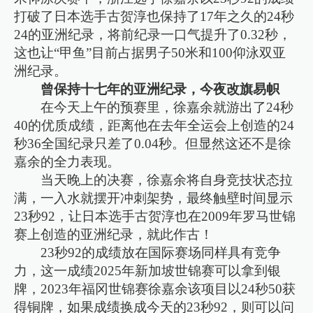
打破了日本选手古贺淳也保持了17年之久的24秒
24的亚洲纪录，将前纪录一口气提升了0.32秒，
这也让“甲鱼”目前占据男子50米和100仰泳双亚
洲纪录。
曾保持十七年的亚洲纪录，今夜改旗易帜
在今天上午的预赛里，徐嘉余就游出了24秒
40的优质成绩，距离他在去年全运会上创造的24
秒36全国纪录只差了0.04秒。但显然这还不是徐
嘉余的全力表现。
当天晚上的决赛，徐嘉余将自身竞技状态拉
满，一入水就摆开冲刺架势，最终触壁时间显示
23秒92，让日本选手古贺淳也在2009年罗马世锦
赛上创造的亚洲纪录，就此作古！
23秒92的成绩放在国际赛场同样具有竞争
力，这一成绩2025年新加坡世锦赛可以拿到银
牌，2023年福冈世锦赛徐嘉余该项目以24秒50获
得铜牌，如果成绩换成今天的23秒92，则可以问