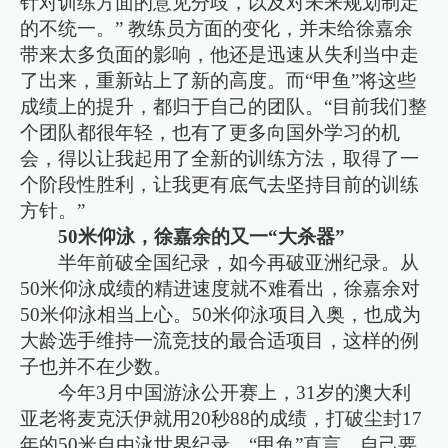
针对训练方面的意见分歧，以及对未来规划制定
的不统一。” 教练员方面的变化，并未给徐嘉余
带来太多负面的影响，他还是迅速从失利当中走
了出来，重新站上了新的高度。而“甲鱼”将这些
成绩上的提升，都归于自己的团队。“目前我们整
个团队都很年轻，也有了更多向国外学习的机
会，得以让我起用了全新的训练方法，取得了一
个阶段性胜利，让我更有底气去坚持目前的训练
方针。”
50米仰泳，徐嘉余的又一“大杀器”
半年前破全国纪录，如今再破亚洲纪录。从
50米仰泳成绩的精进速度就不难看出，徐嘉余对
50米仰泳相当上心。50米仰泳项目入奥，也成为
大龄选手维持一流竞技的最合适项目，这样的例
子也并不在少数。
今年3月中国游泳公开赛上，31岁的澳大利
亚老将麦克沃伊就用20秒88的成绩，打破尘封17
年的50米自由泳世界纪录。“甲鱼”直言，自己要