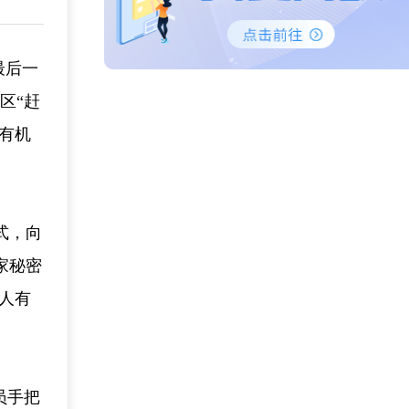
最后一
区“赶
有机
式，向
家秘密
人有
员手把