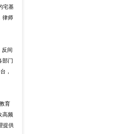
的宅基
，律师
、反间
各部门
平台，
全教育
众高频
理提供