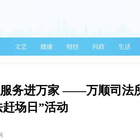
育
文艺
健康
财经
问政
生活
律服务进万家 ——万顺司法
法赶场日”活动
网