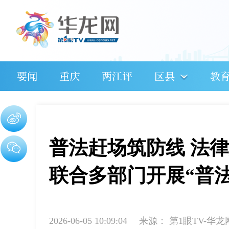
要闻
重庆
两江评
区县
教
普法赶场筑防线 法
联合多部门开展“普
2026-06-05 10:09:04
来源：
第1眼TV-华龙