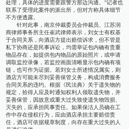
处理，具体的进度需要跟警方那边沟通。”记者也
联系了受理此案件的派出所，但对方称具体细节
不方便透露。
针对此事，南京仲裁委员会仲裁员、江苏润
商律师事务所主任崔武律师表示，刘女士有权基
于合同关系，向酒店方提出赔偿诉求，但不管是
私下协商还是民事诉讼，均需举证包内确有贵重
物品存在，如提供包内物品的原始照片，或申请
调取监控录像，若监控画面清晰显示包内确有项
链，也可作为证据。若刘女士所述情况属实，则
酒店方可能未尽到妥善保管义务，构成消费服务
合同关系的违约。根据《民法典》关于遗失物的
规定，拾得人应及时通知权利人领取遗失物，并
妥善保管，因故意或重大过失致使遗失物毁损、
灭失的，应承担民事责任。如果保洁人员确在工
作中存在侵权行为，应由酒店承担主要赔偿责
任，酒店可依据规章制度，向存在重大过失的人