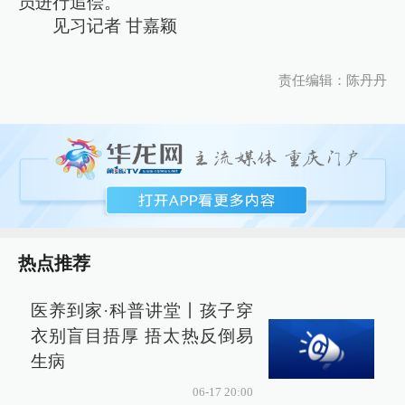
员进行追偿。
见习记者 甘嘉颖
责任编辑：陈丹丹
热点推荐
医养到家·科普讲堂丨孩子穿
衣别盲目捂厚 捂太热反倒易
生病
06-17 20:00