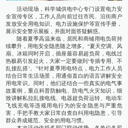
活动现场，科学城供电中心专门设置电力安
全宣传专区，工作人员向前过往市民、沿街商户
发放安全用电知识、电力设施保护等宣传手册，
展示安全警示展板，并面对面答疑解惑。
随着夏季高温来临，居民和商铺用电负荷持
续攀升，用电安全隐患随之增多。“夏天空调、风
扇、冰箱同时开启，插座最容易超负荷，电线过
热极易引发起火，大家一定要做到‘专插专用、不
乱接乱搭’。”针对夏季用电特点，电力工作人员
结合日常生活场景，用通俗直白的语言讲解安全
用电常识。同时，他们还结合一些真实的电气事
故案例，重点科普防触电、防电气火灾知识，细
致讲解私拉乱接电线、电器超负荷运转、电动车
飞线充电等违规用电行为的安全隐患与严重危
害，手把手教大家日常自查自纠用电隐患，引导
群众养成规范、安全的用电习惯。
本次活动依托多部门联动优势，各单位各司