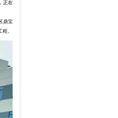
，正在
区鼎宝
工程。