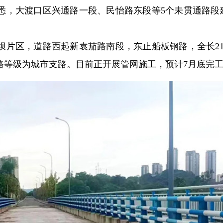
悉，大渡口区兴通路一段、民怡路东段等5个未贯通路段
坝片区，道路西起新袁茄路南段，东止船板钢路，全长21
路等级为城市支路。目前正开展管网施工，预计7月底完