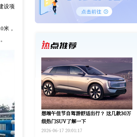
建设项
0米，
工。
想端午佳节自驾游舒适出行？ 这几款30万
级热门SUV了解一下
2026-06-17 20:01:17