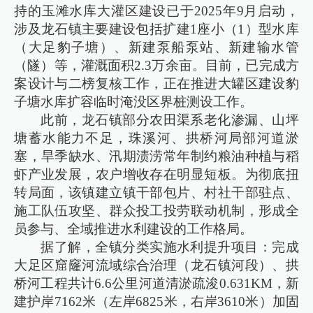
持的玉滩水库大灌区建设已于2025年9月启动，
涉及龙石镇主要建设包括扩建1座小（1）型水库
（大足豹子塘）、新建泵船泵站、新建输水管
（隧）等，灌溉面积2.3万余亩。目前，已完成方
案设计与二榜复核工作，正在推进大罐区建设豹
子塘水库扩容临时淹没区界桩测设工作。
此前，龙石镇部分农田渠系老化渗漏、山坪
塘蓄水能力不足，珠溪河、拱桥河局部河道淤
塞，旱季缺水、汛期渍涝常年制约粮油种植与稻
虾产业发展，农户增收存在明显短板。为彻底扭
转局面，该镇建立镇干部包片、村社干部驻点、
施工队伍攻坚、群众投工投劳联动机制，形成全
员参与、全域推进水利建设的工作格局。
据了解，全镇分类实施水利提升项目：完成
大足区窟窿河流域综合治理（龙石镇河段）、拱
桥河工程共计6.6公里河道清淤疏浚0.631KM，新
建护岸7162米（左岸6825米，右岸3610米）加固