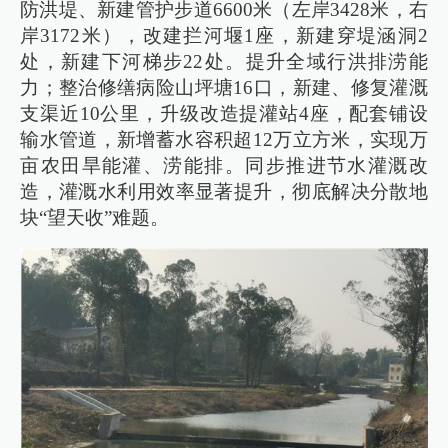
防洪堤、新建管护步道6600米（左岸3428米，右
岸3172米），改建拦河堰1座，新建穿堤涵洞2
处，新建下河梯步22处。提升全域行洪排涝能
力；整治修缮病险山坪塘16口，新建、修复灌溉
支渠近10公里，升级改造提灌站4座，配套铺设
输水管道，新增蓄水容积超12万立方米，实现万
亩农田旱能灌、涝能排。同步推进节水灌溉改
造，灌溉水利用效率显著提升，彻底解决分散地
块“望天收”难题。