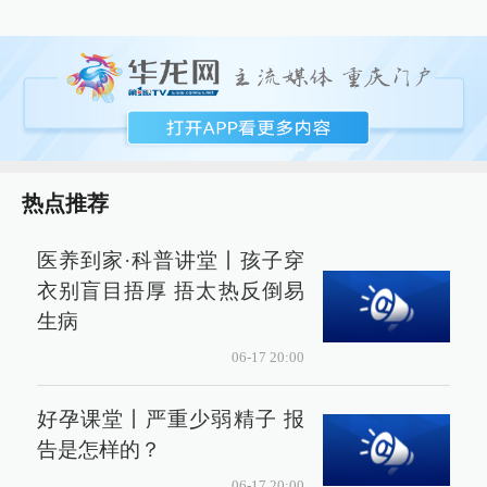
热点推荐
医养到家·科普讲堂丨孩子穿
衣别盲目捂厚 捂太热反倒易
生病
06-17 20:00
好孕课堂丨严重少弱精子 报
告是怎样的？
06-17 20:00