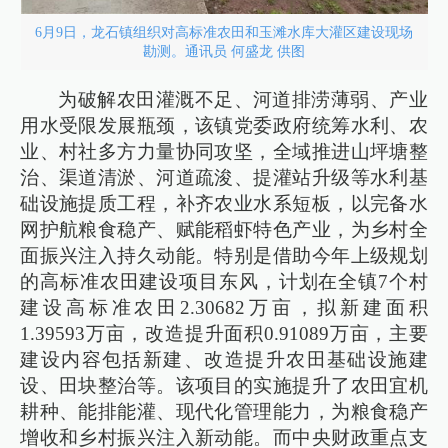
6月9日，龙石镇组织对高标准农田和玉滩水库大灌区建设现场
勘测。通讯员 何盛龙 供图
为破解农田灌溉不足、河道排涝薄弱、产业
用水受限发展瓶颈，该镇党委政府统筹水利、农
业、村社多方力量协同攻坚，全域推进山坪塘整
治、渠道清淤、河道疏浚、提灌站升级等水利基
础设施提质工程，补齐农业水系短板，以完备水
网护航粮食稳产、赋能稻虾特色产业，为乡村全
面振兴注入持久动能。特别是借助今年上级规划
的高标准农田建设项目东风，计划在全镇7个村
建设高标准农田2.30682万亩，拟新建面积
1.39593万亩，改造提升面积0.91089万亩，主要
建设内容包括新建、改造提升农田基础设施建
设、田块整治等。该项目的实施提升了农田宜机
耕种、能排能灌、现代化管理能力，为粮食稳产
增收和乡村振兴注入新动能。而中央财政重点支