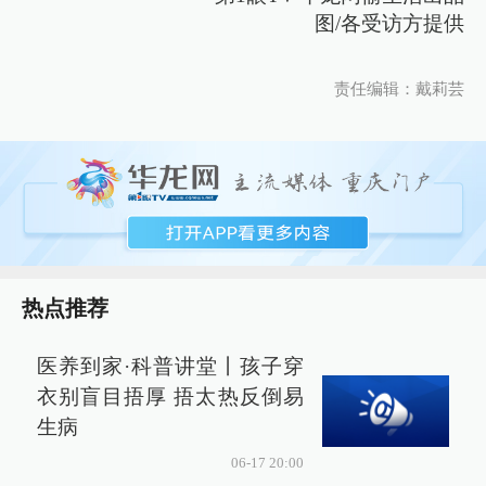
图/各受访方提供
责任编辑：戴莉芸
热点推荐
医养到家·科普讲堂丨孩子穿
衣别盲目捂厚 捂太热反倒易
生病
06-17 20:00