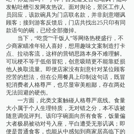
发帖吐槽引发网友热议。面对舆论，景区工作人
员回应，该款碗具为门店联名款，并非刻意嘲讽
顾客；接到游客反馈后，门店共找出25只印有同
款语句的碗，已经全部撤掉。
当下，“吃货”“干饭人”等网络热梗盛行，不
少商家瞄准年轻人喜好，想用趣味文案制造打卡
点、拉动客流，这样的营销思路本身不难理解。
可玩梗不等于低俗冒犯，创意吸睛更不能靠贬损
他人换取流量。即便店家没有刻意针对某位顾客
挖苦的想法，但在公用餐具上印制这句话，既冒
犯消费者人格尊严，也尽显审美粗鄙，存在两处
无法回避的硬伤。
一方面，此类文案触碰人格尊严底线。食量
大小属于个人生理特质，无对错之分，本不该被
随意调侃评判。该印字碗面向所有食客，饭量偏
大者极易被动对号入座，平白遭受无形讥讽；即
便是普通食客，也能从中感知到商家居高临下的