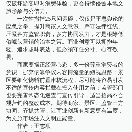
仅破坏游客即时消费体验，更会持续侵蚀本地文
旅形象与公信力。
一次性撤掉25只问题碗，仅仅是平息舆论的
应急之举。提升商家人文意识、严守法律红线、
压紧各方监管职责，多方协同发力，才是根除低
俗噱头营销的治本之策。商业创意可以拥抱年
轻、追求趣味表达，但必须守住分寸、心存敬
畏。
商家要摆正经营心态，多一份尊重消费者的
意识，摒弃依靠争议内容博流量的短视思路；景
区要细化物料前置审核流程，尽可能将容易引发
不适的宣传内容拦截在投入使用之前；监管部门
也要完善常态化巡查与宣传引导，适当抬高不合
规营销的整改成本。期待商家、景区、监管三方
协同、齐抓共管，让商业创新有新意更有温度，
为文旅市场注入文明正能量。
作者：王志顺