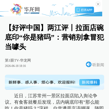
【好评中国】两江评丨拉面店碗
底印“你是猪吗”：营销别拿冒犯
当噱头
第1眼TV-华龙网
听新闻
2026-06-18 18:16
近日，江苏常州一景区拉面店陷入舆论争
议。有食客就餐后发现，店内碗底印有“那么能
吃！你是猪吗？”字样，自觉遭受言语嘲讽，随即