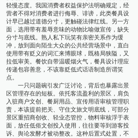
轻慢态度。我国消费者权益保护法明确规定，经
营者不得对消费者进行侮辱、诽谤，此类餐具设
计早已越过道德分寸，更触碰法律红线。另一方
面，选用带有羞辱意味的动物比喻做宣传，缺失
分寸与底线。熟人私下玩笑有亲密关系作为缓
冲，放到面向陌生大众的公共经营场景中，直白
使用带有贬义的词汇来博眼球，既格局狭隘，又
拉低审美。餐饮自带温暖烟火气，餐具设计理应
传递包容善意，不该靠贬低式话语制造所谓笑
点。
一只问题碗引发广泛讨论，背后也暴露出景
区管理存在的短板。依托客流盈利的景区，肩负
入驻商户文创、餐厨用品、宣传用语审核管理职
责，本该提前把关、守住文旅文明底线，可部分
景区重招商创收、轻业态管控，物料审核浮于表
面，放任低俗文创投入使用，往往要等到游客投
诉、舆论发酵才被动整改。这种后置式处置，不