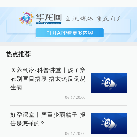
热点推荐
医养到家·科普讲堂丨孩子穿
衣别盲目捂厚 捂太热反倒易
生病
06-17 20:00
好孕课堂丨严重少弱精子 报
告是怎样的？
06-17 20:00