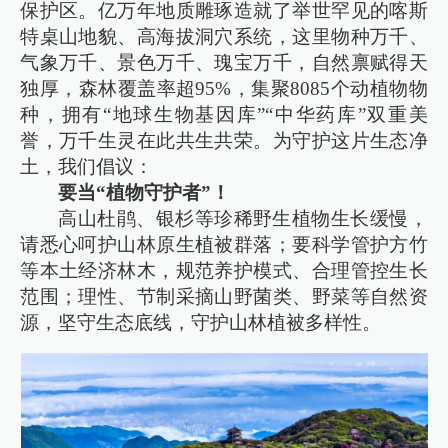
保护区。亿万年地质雕琢造就了举世罕见的喀斯
特桌山地貌、高海拔洞穴系统，这里物种万千、
气象万千、景色万千、瑰宝万千，自然禀赋得天
独厚，森林覆盖率超95%，集聚8085个动植物物
种，拥有“地球生物基因库”“中华药库”双重美
誉，万千生灵在此共生共荣。为守护这片生态净
土，我们倡议：
要当“植物守护者”！
高山杜鹃、银杉等珍稀野生植物生长缓慢，
请悉心呵护山林原生植被群落；要科学管护方竹
等本土经济林木，规范养护模式、合理管控生长
范围；理性、节制采摘山野菌类、野菜等自然资
源，坚守生态底线，守护山林植被多样性。