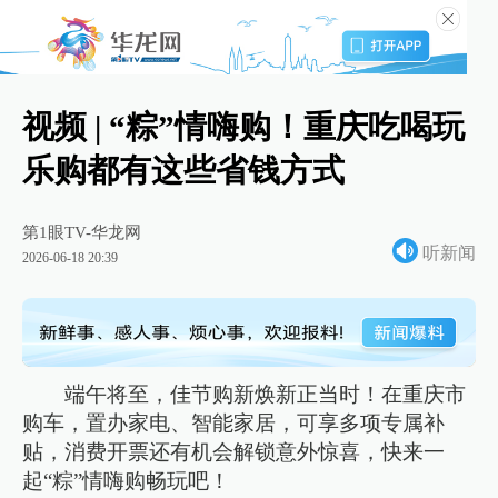
视频 | “粽”情嗨购！重庆吃喝玩
乐购都有这些省钱方式
第1眼TV-华龙网
听新闻
2026-06-18 20:39
端午将至，佳节购新焕新正当时！在重庆市
购车，置办家电、智能家居，可享多项专属补
贴，消费开票还有机会解锁意外惊喜，快来一
起“粽”情嗨购畅玩吧！