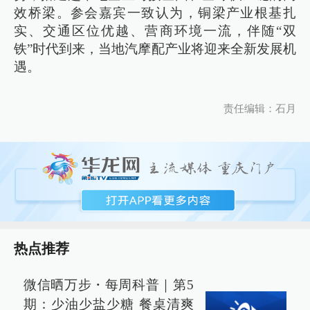
效桥梁。参会嘉宾一致认为，铜梁产业根基扎
实、交通区位优越、营商环境一流，伴随“双
铁”时代到来，当地汽摩配产业将迎来全新发展机
遇。
责任编辑：石月
热点推荐
微信晒万步・每周科普｜第5
期：少油少盐少糖 餐桌清爽