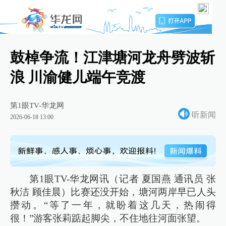
鼓棹争流！江津塘河龙舟劈波斩
浪 川渝健儿端午竞渡
第1眼TV-华龙网
听新闻
2026-06-18 13:00
第1眼TV-华龙网讯（记者 夏国燕 通讯员 张
秋洁 顾佳晨）比赛还没开始，塘河两岸早已人头
攒动。“等了一年，就盼着这几天，热闹得
很！”游客张莉踮起脚尖，不住地往河面张望。