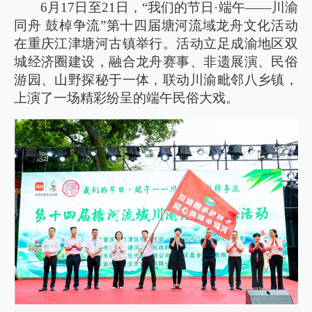
6月17日至21日，“我们的节日·端午——川渝
同舟 鼓棹争流”第十四届塘河流域龙舟文化活动
在重庆江津塘河古镇举行。活动立足成渝地区双
城经济圈建设，融合龙舟赛事、非遗展演、民俗
游园、山野探秘于一体，联动川渝毗邻八乡镇，
上演了一场精彩纷呈的端午民俗大戏。