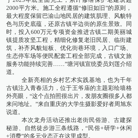
2000平方米。施工全程遵循“修旧如旧”的原则，
最大程度保留巴渝山地民居的建筑肌理、风貌特
色与历史底蕴，还原古镇半边街的原生景致。同
时，投入600万元专项资金推进古镇二期美丽城
镇提质攻坚工程，精细化修复老旧民居、临街建
筑，补齐风貌短板、优化街巷环境，入口广场、
生态停车场等便民配套工程全部完成，古镇文旅
服务功能持续完善……”塘河镇宣统委员刘莲介绍
道。
全新亮相的乡村艺术实践基地，也为千年
古镇注入青春活力，位于王爷庙的主题彩绘墙格
外亮眼，“这个点拍照很出片，发朋友圈很多人都
来问地址。”来自重庆的大学生摄影爱好者周旭东
说道。
本次龙舟活动还推出老街民俗游、古建探
秘游、自然徒步游三条线路，“民俗+研学+休闲
+消费”的多元业态正在这里成型。