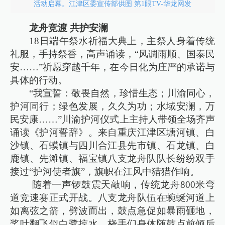
活动启幕。江津区委宣传部供图 第1眼TV-华龙网发
龙舟竞渡 共护安澜
18日端午祭水祈福大典上，主祭人身着传统
礼服，手持祭香，高声诵读，“风调雨顺、国泰民
安……”祈愿穿越千年，在今日化为庄严的承诺与
具体的行动。
“我宣誓：敬畏自然，珍惜生态；川渝同心，
护河同行；绿色发展，久久为功；水域安澜，万
民安康……”川渝护河仪式上主持人带领全场齐声
诵读《护河誓辞》。来自重庆江津区塘河镇、白
沙镇、石蟆镇与四川合江县先市镇、石龙镇、白
鹿镇、先滩镇、福宝镇八支龙舟队队长纷纷双手
接过“护河使者旗”，旗帜在江风中猎猎作响。
随着一声锣鼓震天敲响，传统龙舟800米弯
道竞速赛正式开战。八支龙舟队伍在蜿蜒河道上
如离弦之箭，劈波而出，鼓点急促如暴雨砸地，
桨叶翻飞似白鹭掠水，桡手们身体随鼓点前倾后