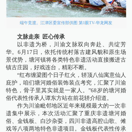
端午竞渡。江津区委宣传部供图 第1眼TV-华龙网发
文脉走亲 匠心传承
以非遗为桥，川渝文脉双向奔赴、共绽芳
华。6月17日，依托传统村落古建风貌和原生场
景优势，塘河镇将各类特色非遗活动直接搬进古
镇古庄园，好戏连台，精彩不断。
“红布缠梁图个日子红火，轿顶八仙寓意仙人
庇护，咱们塘河婚俗装饰装点考究，汇聚了川渝
特色，骨子里其实就是一家人。”68岁的塘河婚
俗代表性传承人谭东方站在前花轿介绍道。
作为川渝毗邻地区近年来规模最大的一次非
遗集中展示，本次活动汇聚了重庆非遗塘河婚
俗、金钱板、白沙杂耍，四川非遗高腔山歌、傩
戏等八项两地特色非遗项目。金钱板代表性传承