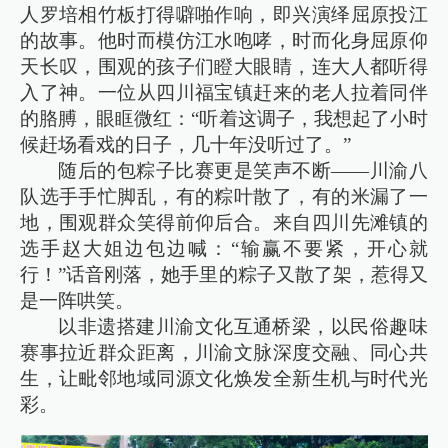
人罗培相竹板打得噼啪作响，即兴演绎屈原投江
的故事。他时而模仿江水咆哮，时而化身屈原仰
天长叹，围观的孩子们瞪大眼睛，连大人都听得
入了神。一位从四川福宝镇赶来的老人拉着同伴
的胳膊，眼眶微红：“听着这调子，我想起了小时
候赶场看戏的日子，几十年没听过了。”
随后的包粽子比赛更是笑声不断——川渝八
队选手手忙脚乱，有的粽叶散了，有的米漏了一
地，围观群众笑得前仰后合。来自四川先滩镇的
选手赵大姐边包边喊：“输赢不要紧，开心就
行！”话音刚落，她手里的粽子又散了架，惹得又
是一阵哄笑。
以非遗搭建川渝文化互通桥梁，以民俗趣味
赛事拉近群众距离，川渝文脉深度交融、同心共
生，让毗邻地域同源文化焕发全新生机与时代光
彩。