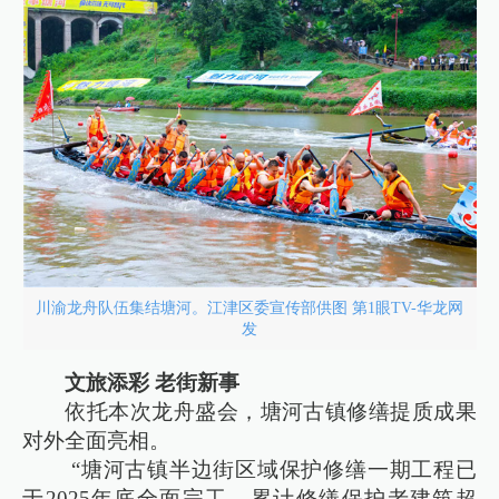
川渝龙舟队伍集结塘河。江津区委宣传部供图 第1眼TV-华龙网
发
文旅添彩 老街新事
依托本次龙舟盛会，塘河古镇修缮提质成果
对外全面亮相。
“塘河古镇半边街区域保护修缮一期工程已
于2025年底全面完工，累计修缮保护老建筑超