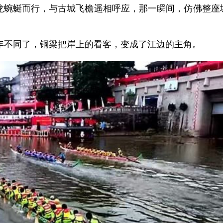
游龙蜿蜒而行，与古城飞檐遥相呼应，那一瞬间，仿佛整座
年不同了，铜梁把岸上的看客，变成了江边的主角。