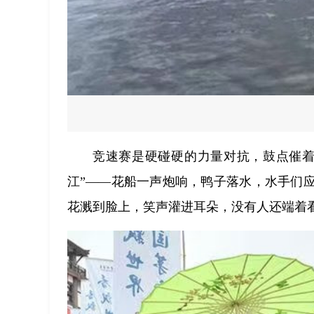
竞速赛是硬碰硬的力量对抗，鼓点催着
江”——花船一声炮响，鸭子落水，水手们
花溅到脸上，笑声灌进耳朵，没有人还端着