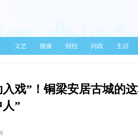
育
文艺
健康
财经
问政
生活
动入戏”！铜梁安居古城的
人”
网