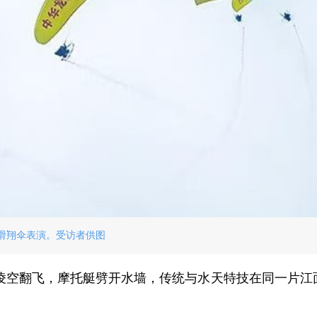
滑翔伞表演。受访者供图
凌空翻飞，摩托艇劈开水墙，传统与水天特技在同一片江