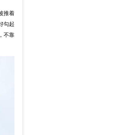
波推着
好勾起
，不靠