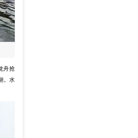
龙舟抢
翻。水