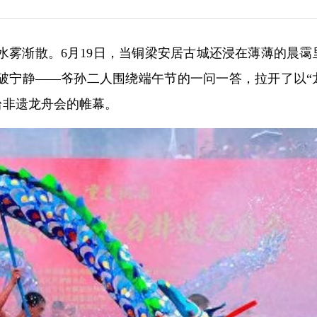
，水雾渐散。6月19日，当铜梁安居古城还浸在薄薄的晨霭
破宁静——爷孙二人围绕端午节的一问一答，拉开了以“
茅台非遗龙舟会的帷幕。