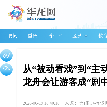
要闻
重庆
两江评
区县
教
从“被动看戏”到“主
龙舟会让游客成“剧中
2026-06-19 18:40:10
来源：
第1眼TV-华龙