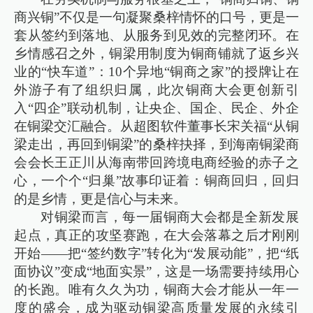
商兴铜”不仅是一句凝聚桑梓情怀的口号，更是一
套从签约到落地、从服务到见效的完整闭环。在
乡情感召之外，铜梁用制度为铜商铺就了返乡兴
业的“快车道”：10个异地“铜商之家”的授牌让在
外游子有了组织归属，此次铜商大会更创新引
入“四企”联动机制，让央企、国企、民企、外企
在铜梁交汇融合。从超图软件董事长宋关福“从铜
梁走出，再回到铜梁”的桑梓抉择，到海南铜梁商
会会长王正川从海南带回跨境电商经验的赤子之
心，一个个“归巢”故事印证着：铜商回归，回归
的是乡情，更是信心与未来。
对铜梁而言，每一届铜商大会都是全新发展
起点，真正的攻坚赛跑，在大会落幕之后才刚刚
开始——把“签约数字”转化为“发展动能”，把“纸
面协议”变成“地面实景”，这是一场需要持续用心
的长跑。唯有久久为功，铜商大会才能从一年一
度的盛会，成为驱动铜梁高质量发展的永续引