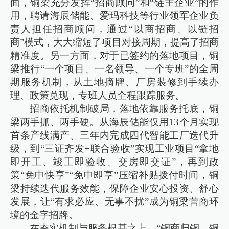
面，铜梁充分发挥“招商顾问”和“链主企业”的作
用，聘请海辰储能、爱玛科技等行业领军企业负
责人担任招商顾问，通过“以商招商、以链招
商”模式，大大缩短了项目对接周期，提高了招商
精准度。另一方面，对于已签约的落地项目，铜
梁推行“一个项目、一名领导、一个专班”的全周
期服务机制，从土地摘牌、厂房装修到手续办
理、政策兑现，专班人员全程跟踪服务。
招商依托机制破局，落地依靠服务托底，铜
梁两手抓、两手硬。从海辰储能仅用13个月实现
首条产线满产、三年内完成四代智能工厂迭代升
级，到“三证齐发+联合验收”实现工业项目“拿地
即开工、竣工即验收、交房即交证”，再到政
策“免申快享”“免申即享”压缩补贴拨付时间，铜
梁持续迭代服务效能，保障企业安心投资、舒心
发展，让“有求必应、无事不扰”成为铜梁营商环
境的金字招牌。
在夯实机制与服务根基之上，“铜商归铜、铜