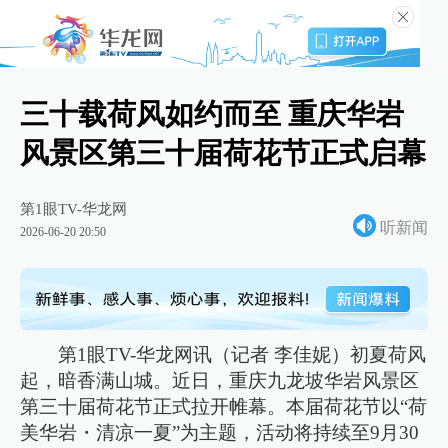
三十载荷风如约而至 重庆华岩
风景区第三十届荷花节正式启幕
第1眼TV-华龙网
听新闻
2026-06-20 20:50
第1眼TV-华龙网讯（记者 李佳妮）初夏荷风
起，暗香满山城。近日，重庆九龙坡华岩风景区
第三十届荷花节正式拉开帷幕。本届荷花节以“荷
美华岩・清凉一夏”为主题，活动将持续至9月30