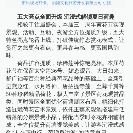
市民现场打卡。 渝隆文化旅游开发有限公司 供图
五大亮点全面升级 沉浸式解锁夏日荷趣
相较于往届盛会，本届三十周年荷花节实现
景观、活动、互动、夜游全方位提质升级，五大
特色亮点轮番上线，打破传统静态赏花模式，让
赏荷之旅更有看点、更具参与感、更富国风韵
味。
荷品扩容提质，珍稀莲种惊艳亮相。本届荷
花节在保留太空莲36号、媚态观音、大日如来、
舒广袖等百余种经典荷花品种的基础上，全新引
进燕赵红、水月洛神、唐招提寺莲、至尊千瓣等
50种珍稀精品荷花，极大丰富了景区荷花观赏品
类。同时景区全面优化荷塘展区布局，精细化打
造缸栽荷花艺术景观，依托王莲景观池搭建高低
错落的分层景观小品，搭配当季时令花卉相辅相
成，全方位提升荷塘视觉美感，让游客沉浸式感
受“人在花中行，荷绕身边游”的诗意夏日。