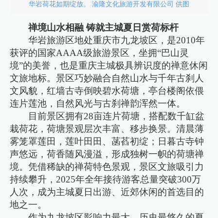
华岩荷花如期绽放。 渝隆文化旅游开发有限公司 供图
禅境山水相融 铸就主城夏日赏荷标杆
华岩旅游区地处重庆市九龙坡区，是2010年
获评的国家AAAA级旅游景区，坐拥“巴山灵
境”的美誉，也是重庆主城极具辨识度的禅意休闲
文旅地标。景区巧妙融合自然山水与千年古刹人
文风貌，红墙古寺倒映碧水荷塘，亭台楼阁依偎
连片莲池，自然风光与古刹禅韵浑然一体。
目前景区拥有28亩连片荷塘，搭配数千缸盆
栽荷花，荷塘景观层次丰富、移步换景。清晨薄
雾笼罩莲田，莲叶田田、菡萏初绽；日暮古寺钟
声悠远，荷香随风漫溢，形成独树一帜的荷塘禅
境。凭借稀缺的禅荷特色景观，景区文旅吸引力
持续攀升，2025年全年接待游客总量突破300万
人次，成为主城夏日出游、近郊休闲的首选目的
地之一。
作为九龙坡区影响力最大、历史最悠久的夏