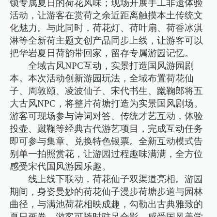
锁专属夏日的荷花风味；现场开展手工非遗体验
活动，让游客在赏荷之余近距离触摸本土传统文
化魅力。与此同时，荷花灯、荷叶扇、荷香冰淇
淋等全新荷主题文创产品同步上线，让游客可以
把华岩夏日荷韵带回家，留存专属游园记忆。
全域古风NPC互动，实景打造国风游园剧
本。本次活动创新游园玩法，全域布置荷花仙
子、周敦颐、凌波仙子、宋代书生、蹴鞠郎将五
大古风NPC，将整片荷塘打造为实景国风剧场。
游客可现场参与诗词对答、传统才艺互动，体验
投壶、蹴鞠等经典古代游艺项目，完成互动任务
即可参与集章、兑换特色银票。全新互动模式告
别单一拍照赏花，让游园过程趣味满满，全方位
感受宋代国风游园乐趣。
线上线下联动，荷花仙子双渠道亮相。游园
期间，身姿曼妙的荷花仙子漫步荷塘步道与园林
曲径，与满池荷花相映成趣，勾勒出古典雅致的
夏日画卷，游客可随时驻足合影，感受国风美学