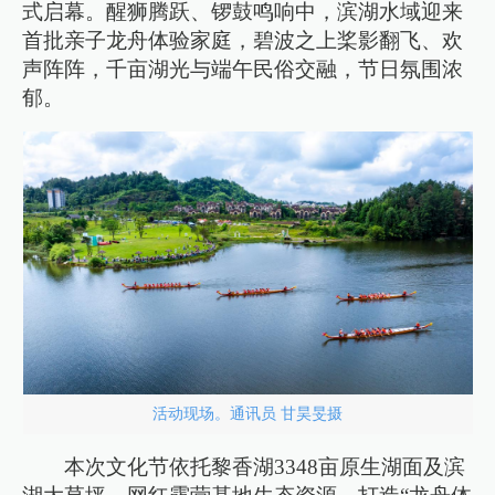
式启幕。醒狮腾跃、锣鼓鸣响中，滨湖水域迎来
首批亲子龙舟体验家庭，碧波之上桨影翻飞、欢
声阵阵，千亩湖光与端午民俗交融，节日氛围浓
郁。
活动现场。通讯员 甘昊旻摄
本次文化节依托黎香湖3348亩原生湖面及滨