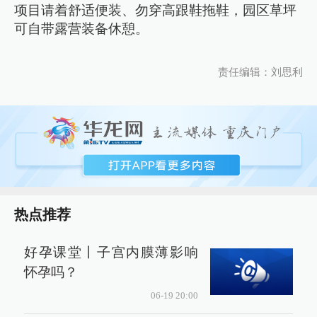
项目请着舒适便装、勿穿高跟鞋拖鞋，园区草坪
可自带露营装备休憩。
责任编辑：刘思利
热点推荐
好孕课堂丨子宫内膜薄影响
怀孕吗？
06-19 20:00