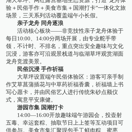
湖大草坪、网红露营基地生态资源，打造“龙舟体
验＋民俗手作＋美食市集＋国潮打卡”一体化文旅
场景，三天系列活动覆盖端午小长假。
亲子龙舟 同舟逐浪
活动核心板块——非竞技性亲子龙舟体验于
每日10:00、14:00分两场开展，由专业舵手带
领，不计时、不排名，重点突出安全趣味与文化
沉浸，游客亦可沿观景栈道与临湖草坪观赏湖面
龙舟竞渡美景。
民俗沉浸 手作祈福
大草坪设置端午民俗体验区：游客可亲手制
作艾草菖蒲插花与中草药祈福香囊，祈福墙上书
写心愿卡，并由民俗艺人进行传统朱砂点额仪
式，寓意平安康健。
游园市集 国潮打卡
14:00—16:00开放趣味端午游园会，投壶射
五毒、幸运套粽、抽取节日上上签等互动项目可
供参与。美食市集汇聚现包手工鲜肉粽、蜜枣