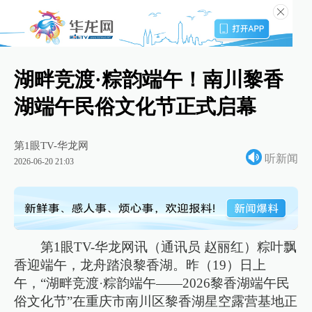
湖畔竞渡·粽韵端午！南川黎香
湖端午民俗文化节正式启幕
第1眼TV-华龙网
听新闻
2026-06-20 21:03
第1眼TV-华龙网讯（通讯员 赵丽红）粽叶飘
香迎端午，龙舟踏浪黎香湖。昨（19）日上
午，“湖畔竞渡·粽韵端午——2026黎香湖端午民
俗文化节”在重庆市南川区黎香湖星空露营基地正