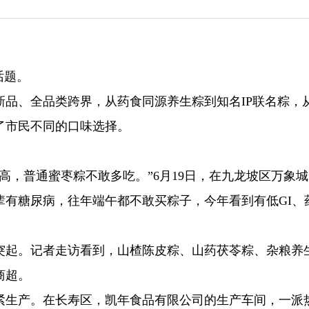
话题。
新品、全品类跨界，从药食同源养生粽到知名IP联名粽，
了市民不同的口味选择。
高，普通蜜枣粽不敢多吃。”6月19日，在九龙坡区万象
辈有糖尿病，往年端午都不敢买粽子，今年看到有低GI、
突起。记者走访看到，山楂陈皮粽、山药茯苓粽、杂粮养
商超。
紧生产。在长寿区，凯年食品有限公司的生产车间，一派