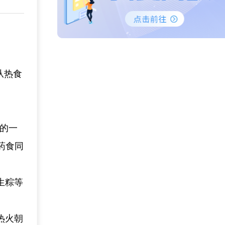
从热食
城的一
药食同
生粽等
热火朝