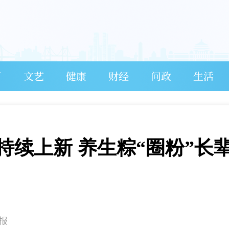
育
文艺
健康
财经
问政
生活
续上新 养生粽“圈粉”长
报