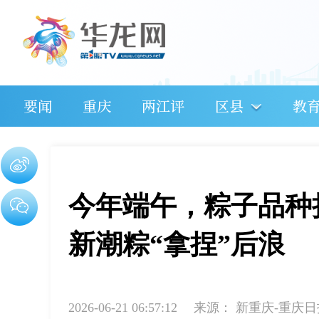
要闻
重庆
两江评
区县
教
今年端午，粽子品种持
新潮粽“拿捏”后浪
2026-06-21 06:57:12
来源：
新重庆-重庆日