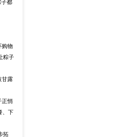
粽子都
环购物
让粽子
枝甘露
子正悄
餐、下
步拓