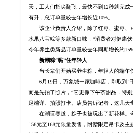
天，工人们指尖翻飞，最快不到12秒就完成
有升，总订单量较去年增长近10%。
该企业负责人介绍，除了红枣、蜜枣、
水果八宝粽等多款新口味，“消费者对健康
今年养生类新品订单量较去年同期增长约15%
新潮粽“黏”住年轻人
当长辈们开始买养生粽，年轻人的端午
6月19日，万象城一家咖啡店，刚取到“
而是先拍了照片，“它更像下午茶甜品，特别
足端详、拍照打卡。店员告诉记者，这几天
在潮玩赛道，粽子也被玩出了新花样。今
158元至168元限量发售，附赠限定吊卡及