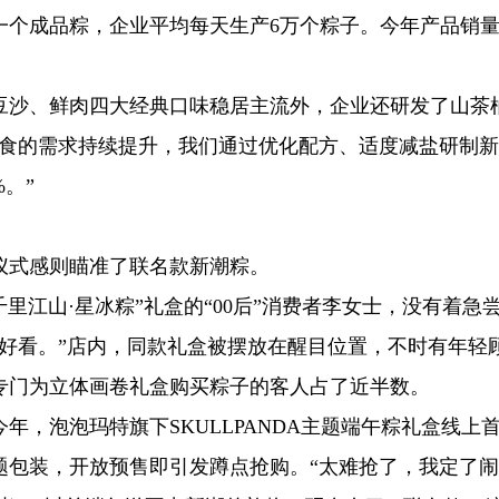
一个成品粽，企业平均每天生产6万个粽子。今年产品销
豆沙、鲜肉四大经典口味稳居主流外，企业还研发了山茶
饮食的需求持续提升，我们通过优化配方、适度减盐研制
。”
仪式感则瞄准了联名款新潮粽。
千里江山·星冰粽”礼盒的“00后”消费者李女士，没有着急
好看。”店内，同款礼盒被摆放在醒目位置，不时有年轻
专门为立体画卷礼盒购买粽子的客人占了近半数。
年，泡泡玛特旗下SKULLPANDA主题端午粽礼盒线上
主题包装，开放预售即引发蹲点抢购。“太难抢了，我定了