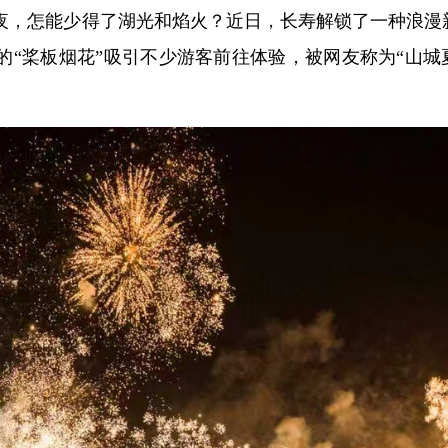
夏夜，怎能少得了湖光和焰火？近日，长寿解锁了一种浪漫
的“桨板烟花”吸引不少游客前往体验，被网友称为“山城