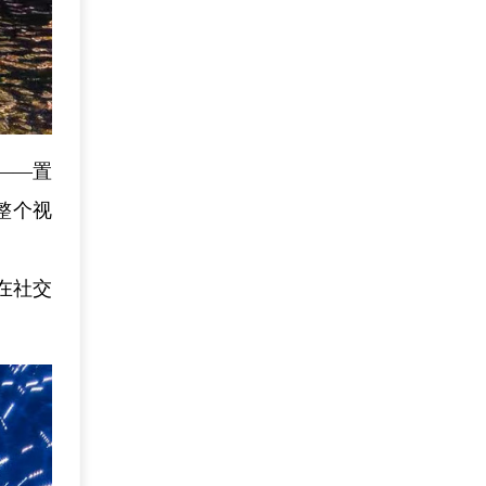
——置
整个视
在社交