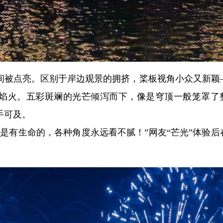
间被点亮。区别于岸边观景的拥挤，桨板视角小众又新颖
漫天焰火。五彩斑斓的光芒倾泻而下，像是穹顶一般笼罩了
手可及。
是有生命的，各种角度永远看不腻！”网友“芒光”体验后