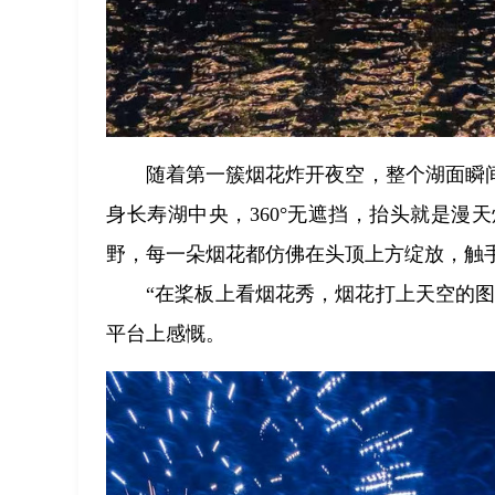
随着第一簇烟花炸开夜空，整个湖面瞬
身长寿湖中央，360°无遮挡，抬头就是
野，每一朵烟花都仿佛在头顶上方绽放，触
“在桨板上看烟花秀，烟花打上天空的图
平台上感慨。