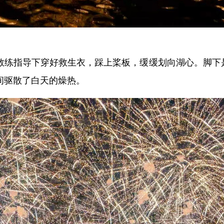
教练指导下穿好救生衣，踩上桨板，缓缓划向湖心。脚下
间驱散了白天的燥热。