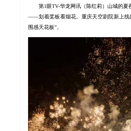
第1眼TV-华龙网讯（陈红莉）山城的
——划着桨板看烟花。重庆天空剧院新上线
围感天花板”。