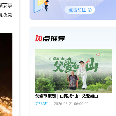
新耍事
夏夜氛
父亲节策划｜山路成“山” 父爱如山
第863期
|
2026-06-21 06:00:00