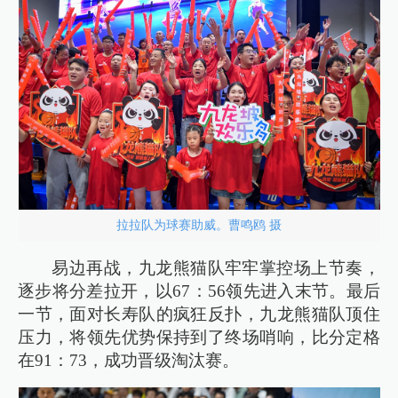
拉拉队为球赛助威。曹鸣鸥 摄
易边再战，九龙熊猫队牢牢掌控场上节奏，
逐步将分差拉开，以67：56领先进入末节。最后
一节，面对长寿队的疯狂反扑，九龙熊猫队顶住
压力，将领先优势保持到了终场哨响，比分定格
在91：73，成功晋级淘汰赛。