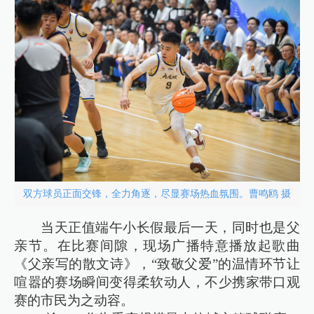
双方球员正面交锋，全力角逐，尽显赛场热血氛围。曹鸣鸥 摄
当天正值端午小长假最后一天，同时也是父
亲节。在比赛间隙，现场广播特意播放起歌曲
《父亲写的散文诗》，“致敬父爱”的温情环节让
喧嚣的赛场瞬间变得柔软动人，不少携家带口观
赛的市民为之动容。