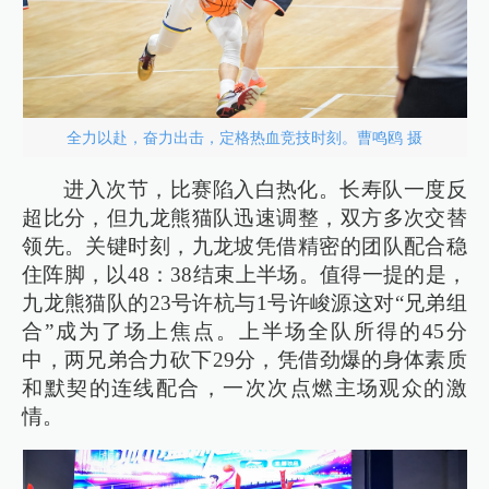
全力以赴，奋力出击，定格热血竞技时刻。曹鸣鸥 摄
进入次节，比赛陷入白热化。长寿队一度反
超比分，但九龙熊猫队迅速调整，双方多次交替
领先。关键时刻，九龙坡凭借精密的团队配合稳
住阵脚，以48：38结束上半场。值得一提的是，
九龙熊猫队的23号许杭与1号许峻源这对“兄弟组
合”成为了场上焦点。上半场全队所得的45分
中，两兄弟合力砍下29分，凭借劲爆的身体素质
和默契的连线配合，一次次点燃主场观众的激
情。