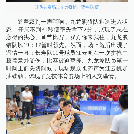
球员在赛场上奋力拼搏。曹鸣鸥 摄
随着裁判一声哨响，九龙熊猫队迅速进入状
态，开局不到30秒便率先拿下2分，展现了志在
必得的决心。首节比赛，双方你来我往，九龙熊
猫队以19：17暂时领先。然而，场上随后出现了
温情一幕：长寿队11号球员江云帆在一次拼抢中
膝盖意外受伤，比赛被迫暂停。九龙坡队员第一
时间上前关切问候，现场观众也齐声为江云帆加
油鼓劲，体现了竞技体育赛场上的人文温情。