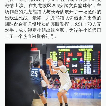
激情上演。在九龙坡区296安踏文森篮球馆，主
场作战的九龙熊猫队与长寿队展开了一场激烈的
出线生死战。最终，九龙熊猫队凭借更为出色的
团队配合和关键球员的亮眼发挥，以91：73力克
对手，成功锁定小组出线名额，为端午小长假画
上了一个热血沸腾的句号。