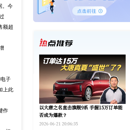
据。今
过
售额超
增
、电子
加上此
以大唐之名直击旗舰9系 手握15万订单能
键作
否成为爆款？
2026-06-21 20:06:35