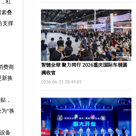
额，杠
因素叠
给支撑
智链全球 聚力同行 2026重庆国际车展圆
消费商
满收官
更新换
2026-06-21 20:49:05
补贴，
为“换
元设备