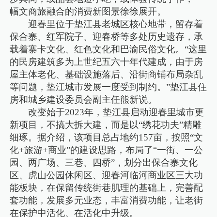
幅文商旅融合的消费新图景徐徐展开。
迎春里位于垫江县老城区核心地带，留存着
保合寨、红军院子、迎春桥等多处历史遗存，承
载着寨卡文化、红色文化和巴渝民俗文化。“这里
的民房建筑多为上世纪五六十年代建成，由于房
屋主体老化、基础设施落后、沿街商铺布局杂乱
等问题，垫江城市发展一度受到制约。”垫江县住
房和城乡建设委员会副主任熊新说。
改变始于2023年，垫江县启动迎春里城市更
新项目，不搞大拆大建，而是以“绣花功夫”精雕
细琢。据介绍，该项目总占地约157亩，按照“文
化+旅游+商业”的建设思路，布局了“一街、一公
园、两广场、三巷、四桥”，划分出保合寨文化
区、虎山公园休闲区、迎春河临河商业区三大功
能板块，在保留传统街巷肌理的基础上，完善配
套功能，发展多元业态，丰富消费功能，让老街
在保护中活化、在活化中升级。