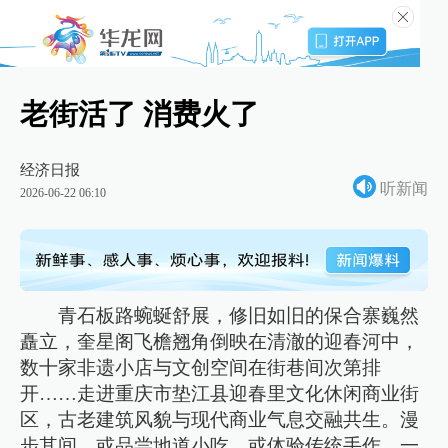
老街活了 消费火了
经济日报
听新闻
2026-06-22 06:10
青石板路蜿蜒舒展，修旧如旧的保合寨巍然
矗立，奎星阁飞檐翘角倒映在清澈的迎春河中，
数十家非遗小店与文创空间在街巷间次第排
开……走进重庆市垫江县迎春里文化休闲商业街
区，古老建筑风貌与现代商业气息交融共生。漫
步其间，或品尝地道小吃，或体验传统手作，一