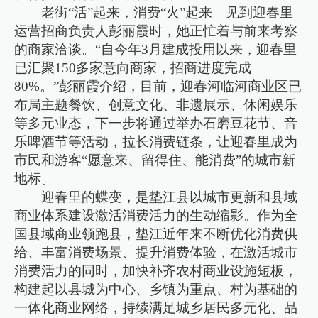
老街“活”起来，消费“火”起来。见到迎春里
运营招商负责人彭丽霞时，她正忙着与前来考察
的商家洽谈。“自今年3月建成投用以来，迎春里
已汇聚150多家意向商家，招商进度完成
80%。”彭丽霞介绍，目前，迎春河临河商业区已
布局主题餐饮、创意文化、非遗展示、休闲娱乐
等多元业态，下一步将通过举办石磨豆花节、音
乐啤酒节等活动，拉长消费链条，让迎春里成为
市民和游客“愿意来、留得住、能消费”的城市新
地标。
迎春里的蝶变，是垫江县以城市更新和县域
商业体系建设激活消费活力的生动缩影。作为全
国县域商业领跑县，垫江近年来不断优化消费供
给、丰富消费场景、提升消费体验，在激活城市
消费活力的同时，加快补齐农村商业设施短板，
构建起以县城为中心、乡镇为重点、村为基础的
一体化商业网络，持续满足城乡居民多元化、品