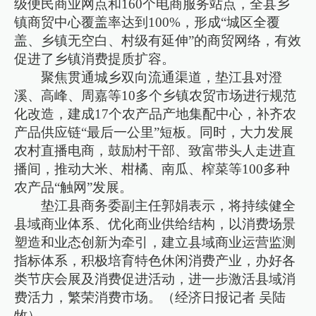
级便民商业网点和160个电商服务站点，全县乡
镇商贸中心覆盖率达到100%，形成“城区全覆
盖、乡镇无空白、村级有延伸”的商贸网络，有效
促进了乡镇消费提质扩容。
聚焦贯通城乡双向流通渠道，垫江县对澄
溪、高峰、周嘉等10多个乡镇农贸市场进行规范
化改造，建成17个农产品产地集配中心，补齐农
产品供应链“最后一公里”短板。同时，大力发展
农村直播电商，鼓励村干部、致富带头人走进直
播间，推动大米、柑橘、南瓜、榨菜等100多种
农产品“触网”发展。
垫江县商务委副主任郭娟表示，将持续健全
县域商业体系、优化商业供给结构，以消费场景
塑造和业态创新为牵引，建立县域商业运营监测
指标体系，积极培育特色休闲消费产业，办好各
类节庆会展及消费促进活动，进一步激活县域消
费活力，繁荣消费市场。（经济日报记者 吴陆
牧）