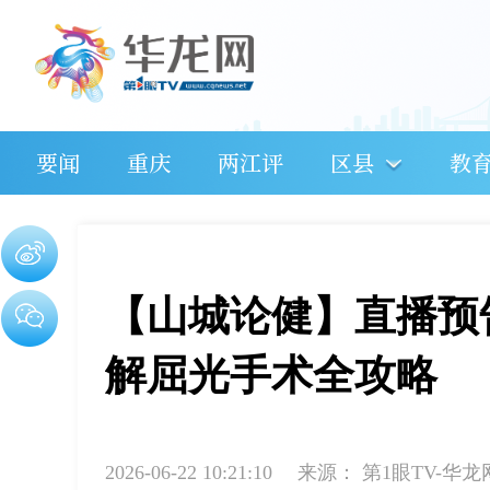
要闻
重庆
两江评
区县
教
【山城论健】直播预
解屈光手术全攻略
2026-06-22 10:21:10
来源：
第1眼TV-华龙