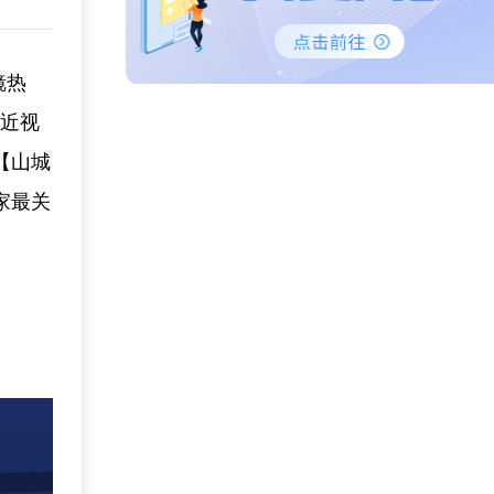
镜热
决近视
【山城
家最关