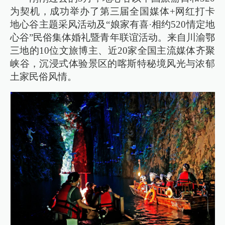
为契机，成功举办了第三届全国媒体+网红打卡
地心谷主题采风活动及“娘家有喜·相约520情定地
心谷”民俗集体婚礼暨青年联谊活动。来自川渝鄂
三地的10位文旅博主、近20家全国主流媒体齐聚
峡谷，沉浸式体验景区的喀斯特秘境风光与浓郁
土家民俗风情。