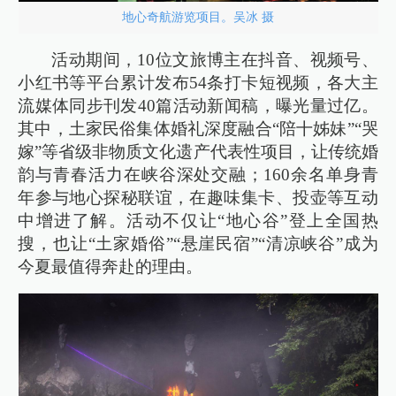
地心奇航游览项目。吴冰 摄
活动期间，10位文旅博主在抖音、视频号、
小红书等平台累计发布54条打卡短视频，各大主
流媒体同步刊发40篇活动新闻稿，曝光量过亿。
其中，土家民俗集体婚礼深度融合“陪十姊妹”“哭
嫁”等省级非物质文化遗产代表性项目，让传统婚
韵与青春活力在峡谷深处交融；160余名单身青
年参与地心探秘联谊，在趣味集卡、投壶等互动
中增进了解。活动不仅让“地心谷”登上全国热
搜，也让“土家婚俗”“悬崖民宿”“清凉峡谷”成为
今夏最值得奔赴的理由。