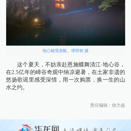
地心秘境游船。谭明智 摄
这个夏天，不妨亲赴恩施蝶舞清江·地心谷，
在2.5亿年的嶂谷奇观中纳凉避暑，在土家非遗的
悠扬歌谣里感受深情，用一次购票，换一生的山
水之约。
责任编辑：徐力超