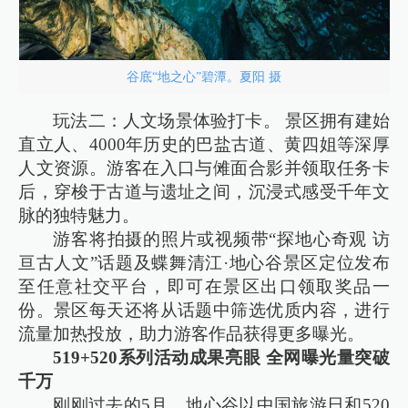
谷底“地之心”碧潭。夏阳 摄
玩法二：人文场景体验打卡。 景区拥有建始
直立人、4000年历史的巴盐古道、黄四姐等深厚
人文资源。游客在入口与傩面合影并领取任务卡
后，穿梭于古道与遗址之间，沉浸式感受千年文
脉的独特魅力。
游客将拍摄的照片或视频带“探地心奇观 访
亘古人文”话题及蝶舞清江·地心谷景区定位发布
至任意社交平台，即可在景区出口领取奖品一
份。景区每天还将从话题中筛选优质内容，进行
流量加热投放，助力游客作品获得更多曝光。
519+520系列活动成果亮眼 全网曝光量突破
千万
刚刚过去的5月，地心谷以中国旅游日和520