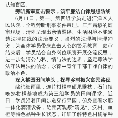
认知盲区。
旁听庭审直击警示，筑牢廉洁自律思想防线
6月11日，第一、第四组学员走进江津区人
民法院，全程旁听刑事案件审理。庄严肃穆的庭
审现场，清晰呈现出亲情羁绊、生活困境不能逾
越法律红线的法治要义，强烈的法理与情理冲
突，为全体学员带来直击人心的警示教育。庭审
结束后，学员结合自身岗位职责开展交流反思，
进一步划清公与私、情与法的边界，坚定尊法学
法守法用法的信念，永葆中青年干部干净自律的
政治本色。
深入橘园田间地头，探寻乡村振兴富民路径
绵绵细雨里，连片柑橘林硕果垂枝，石门镇
晚熟柑橘基地成为第三组学员的田间课堂。近
日，学员沿着田间步道穿行果园，俯身查看水肥
一体化滴灌设备，近距离观察“清见”、沃柑、血
橙等特色品种生长状态，详细了解特色柑橘品种