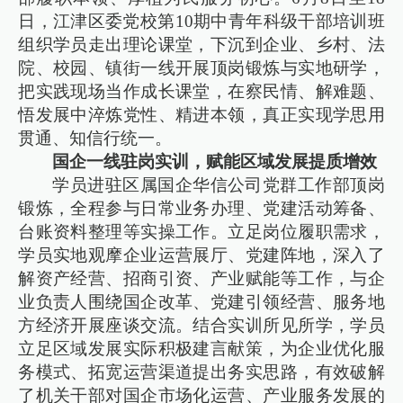
日，江津区委党校第10期中青年科级干部培训班
组织学员走出理论课堂，下沉到企业、乡村、法
院、校园、镇街一线开展顶岗锻炼与实地研学，
把实践现场当作成长课堂，在察民情、解难题、
悟发展中淬炼党性、精进本领，真正实现学思用
贯通、知信行统一。
国企一线驻岗实训，赋能区域发展提质增效
学员进驻区属国企华信公司党群工作部顶岗
锻炼，全程参与日常业务办理、党建活动筹备、
台账资料整理等实操工作。立足岗位履职需求，
学员实地观摩企业运营展厅、党建阵地，深入了
解资产经营、招商引资、产业赋能等工作，与企
业负责人围绕国企改革、党建引领经营、服务地
方经济开展座谈交流。结合实训所见所学，学员
立足区域发展实际积极建言献策，为企业优化服
务模式、拓宽运营渠道提出务实思路，有效破解
了机关干部对国企市场化运营、产业服务发展的