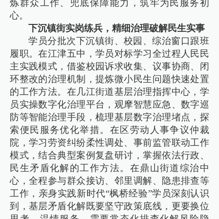
炼群众工作、兜底保障能力，筑牢为民服务初
心。
下沉镇街实岗练兵，精细治理破解民生实事
学员分批次下沉镇街、校园、综治窗口跟班
履职。在江津五中，学员对标学习全过程人民民
主实践模式，借鉴校园诉求收集、议事协商、闭
环整改的治理机制，提炼微小民生问题快速处置
的工作方法。在几江街道基层治理指挥中心，学
员实操数字化治理平台，观摩智慧应急、数字巡
防等智能治理手段，梳理基层数字治理堵点，探
索便民服务优化举措。在区劳动人事争议仲裁
院，学习劳资纠纷柔性调处、事前监管联动工作
模式，结合典型案例复盘研讨，掌握依法行政、
民生矛盾化解的工作方法。在鼎山街道综治中
心，全程参与群众接访、邻里调解、隐患排查等
工作，亲身实践新时代“枫桥经验”学员深刻认识
到，基层矛盾化解既要坚守政策底线，更要换位
思考、温情服务，需要常态化排查化解风险隐