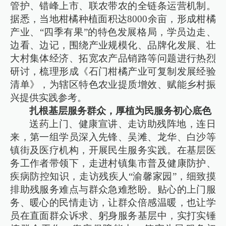
管护、错峰上市、联农带农的全链条运营机制。
据悉，当地柑橘种植面积达8000余亩，形成柑橘
产业、“四季有果”的特色发展格局，学员边走、
边看、边记，围绕产业规模化、品牌化发展、壮
大村集体经济、拓宽农产品销路等问题进行热烈
研讨，梳理形成《石门柑橘产业可复制发展经验
清单》，为辖区特色农业提质增效、赋能乡村振
兴提供实践参考。
扎根基层服务群众，厚植为民服务初心底色
送药上门、健康宣讲、走访助残阵地，连日
来，第一组学员深入先锋、吴滩、龙华、白沙等
镇街及医疗机构，开展民生服务实践。在基层医
务工作者带领下，走进村镇集市普及健康防护、
疾病防控知识，走访残疾人“渝馨家园”，细致摸
排助残服务难点与群众急难愁盼。贴心的上门服
务、暖心的民情走访，让群众倍感温暖，也让学
员在直面群众诉求、躬身服务基层中，实打实锤