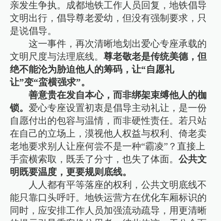
亲发生争执。成都地铁工作人员回复，地铁倡导
文明出行，倡导尊老爱幼，但没有强制要求，只
是说倡导。
这一事件，再次清晰地划出爱心专座承载的
文明尺度与法理底线。
尊老敬老是传统美德，但
绝不能沦为胁迫他人的筹码，让“自愿礼
让”变“蛮横强求”。
善意贵在发自本心，而非绑架束缚他人的枷
锁。
爱心专座设置初衷是倡导主动礼让，是一份
自愿付出的包容与温情，而非硬性责任。若只站
在自己的立场上，漠视他人权益与权利、倚老卖
老地要求别人让座何尝不是一种“霸凌”？直接上
手蛮横索取，既丢了分寸，也失了体面。
公共文
明既要温度，更要规则底线。
人人都有平等落座的权利，公共文明底线不
能只靠口头呼吁。地铁运营方在优化车厢标识的
同时，应安排工作人员加强流动疏导，用更清晰