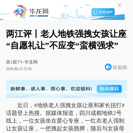
两江评丨老人地铁强拽女孩让座
“自愿礼让”不应变“蛮横强求”
第1眼TV-华龙网
听新闻
2026-06-23 15:56
近日，#地铁老人强拽女孩让座和家长扭打#
话题登上热搜。据媒体报道，四川成都地铁2号
线上，一位女孩坐在爱心专座，一红衣老人强制
让女孩让座，一把拽起女孩胳膊，随后与女孩母