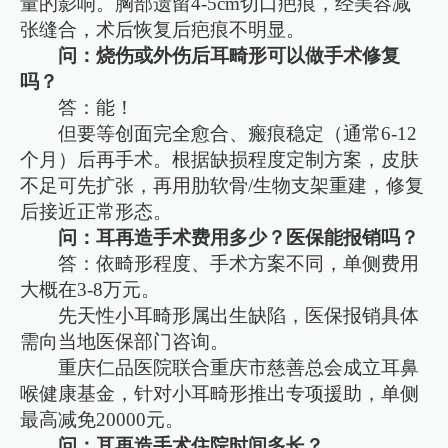
量的影响。胸部遗留4-5cm切口疤痕，经美容减
张缝合，术后恢复后疤痕不明显。
问：烧伤或外伤后耳畸形可以做手术修复
吗？
答：能！
但要等创面完全愈合、瘢痕稳定（通常6-12
个月）后再手术。根据缺损程度定制方案，皮肤
不足可先扩张，再用肋软骨/生物支架重建，修复
后接近正常形态。
问：耳再造手术费用多少？医保能报销吗？
答：依畸形程度、手术方案不同，单侧费用
大概在3-8万元。
先天性小耳畸形属出生缺陷，医保报销具体
需向当地医保部门咨询。
重庆仁品医院联合重庆市慈善总会成立耳鼻
喉健康基金，针对小耳畸形推出专项援助，单侧
最高减免20000元。
问：耳再造手术住院时间多长？