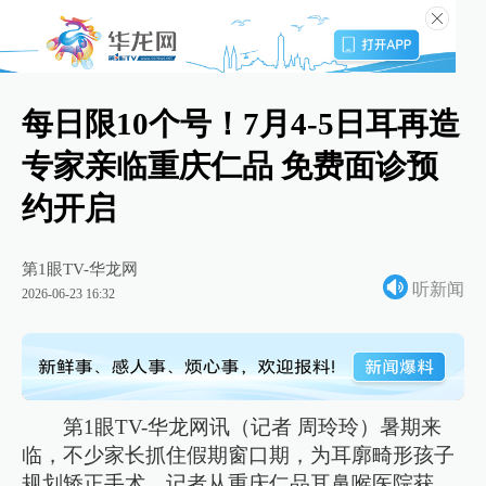
每日限10个号！7月4-5日耳再造
专家亲临重庆仁品 免费面诊预
约开启
第1眼TV-华龙网
听新闻
2026-06-23 16:32
第1眼TV-华龙网讯（记者 周玲玲）暑期来
临，不少家长抓住假期窗口期，为耳廓畸形孩子
规划矫正手术。记者从重庆仁品耳鼻喉医院获