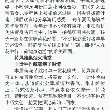
的游客，大家倚靠栏杆举着相机、手机定格莲
姿，不时侧身与粉白莲花同框合影。市民刘女士
带着女儿专程换上襦裙前来游园，指尖轻拨荷叶
扇，满眼欢喜地分享游玩感受：“每年夏天都盼着
来华岩赏荷，今年新增不少稀有荷花，走在廊桥
仿佛置身古画之中，随手一拍都氛围感拉满，孩
子一路都在惊叹荷花好看。”不少摄影爱好者早早
架起设备，静静等候光线柔和的时刻，捕捉“人在
花中行，荷绕身边游”的唯美画面。
荷风雅集烟火满堂
非遗手作藏满亲子温情
本届荷花节跳出单一赏花模式，荷风集市、
荷文化展贯穿全园，将美食、文创、非遗体验融
为一体，步道间处处飘着清甜香气。集市摊位
上，荷式佐茶小点、禅意素食依次排开，荷花
灯、荷叶团扇、鲜荷花琳琅满目，不少游客挑选
小巧文创，想要把满池荷韵带回家。
恰逢端午假期，北大门广场的非遗体验区人