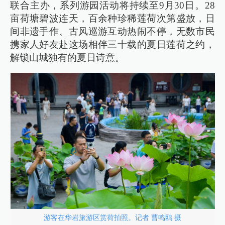
联合主办，系列游园活动将持续至9月30日。28
亩荷塘碧波连天，百余种珍稀莲荷次第盛放，日
间非遗手作、古风巡游互动热闹不停，无数市民
携家人好友赴这场相伴三十载的夏日莲荷之约，
解锁山城独有的夏日诗意。
游客在华岩旅游区赏荷拍照。记者 曹鸣鸥 摄