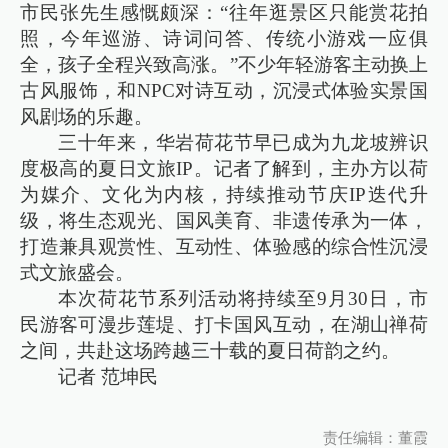
市民张先生感慨颇深：“往年逛景区只能赏花拍
照，今年巡游、诗词问答、传统小游戏一应俱
全，孩子全程兴致高涨。”不少年轻游客主动换上
古风服饰，和NPC对诗互动，沉浸式体验实景国
风剧场的乐趣。
三十年来，华岩荷花节早已成为九龙坡辨识
度极高的夏日文旅IP。记者了解到，主办方以荷
为媒介、文化为内核，持续推动节庆IP迭代升
级，将生态观光、国风美育、非遗传承为一体，
打造兼具观赏性、互动性、体验感的综合性沉浸
式文旅盛会。
本次荷花节系列活动将持续至9月30日，市
民游客可漫步莲堤、打卡国风互动，在湖山禅荷
之间，共赴这场跨越三十载的夏日荷韵之约。
记者 范坤民
责任编辑：董霞