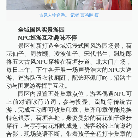
古风人物巡游。 记者 曹鸣鸥 摄
全域国风实景游园
NPC巡游互动趣味不停
景区创新打造全域沉浸式国风游园场景，荷
花仙子、周敦颐、凌波仙子、宋代书生、蹴鞠郎
将五大古风NPC穿梭在荷塘步道、北大门广场，
每日上午、下午各开展一场声势浩大的NPC大巡
游。巡游队伍衣袂翩跹，配饰环佩叮咚，沿路主
动与围观游客挥手互动。
园区内设置五处集章点位，游客偶遇NPC可
上前对诵咏荷诗词，参与投壶、蹴鞠等传统古
游，完成互动即可收集印章，集齐印章便能兑换
特色银票。荷塘各处，身姿曼妙的荷花仙子缓步
穿行，与亭亭荷花相映成趣，游客纷纷上前邀约
合影，现场笑语不断。带着孩子全程打卡集章的