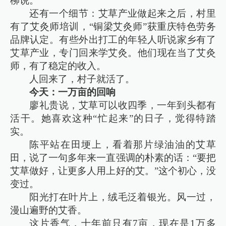
柳说。
还有一个细节：艾草产业做起来之后，村里
有了艾灸师培训，“铜梁艾灸师”获重庆特色劳务
品牌认定。有些外出打工的年轻人听说家乡有了
艾草产业，专门回来学艾灸。他们现在当了艾灸
师，有了稳定的收入。
人回来了，村子就活了。
今天：一万亩的回响
廖礼贵说，艾草可以收四季，一年到头都有
活干。她喜欢这种“忙起来”的日子，觉得特踏
实。
陈平站在田埂上，看着那片绿油油的艾草
田，说了一句多年来一直强调的朴素的话：“要把
艾草做好，让更多人用上好的艾。”这个初心，没
变过。
阳光打在叶片上，绒毛泛着银光。风一过，
漫山遍野的艾香。
这片香气，十年前只有7亩，现在是1万多