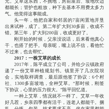
元。艾草这东西，不挑地，房前屋后、坡地坎边
都能长；管护也粗放，种下去基本不用费太多力
气。他觉得这事能成。
头一年，他把自家和邻居的7亩闲置地开垦
出来试种，成了。第二年扩大到30多亩，收成不
错。第三年，扩大到200亩，收成更好了。
刚开始的时候，父亲没说话，后来看他真心
干，也搭了把手。母亲呢，嘴上说不信，看他忙
不过来，也去帮忙。
2017：一株艾草的成长
2017年，陈平成立了公司，并给少云镇政府
递了一份艾草种植规划书。镇里开了几次院坝
会，实地取样调查，最后跟他签了协议：6个村
社、1300多亩坡地，全种艾草。“那时候，刚签
下协议，心里的压力很大。”陈平回忆道。
一种上艾草，情况就不一样了。艾草一年收
好几茬，乡亲四季都有活干，连老人都能干。捆
扎、分拣、包装，技术要求不高，坐在家里都能