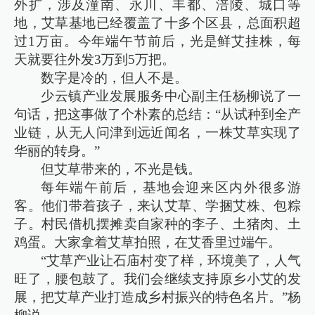
外扩，涉及潼南、永川、丰都、涪陵、城口等
地，艾草基地已经覆盖了十多个区县，总面积超
过1万亩。今年端午节前后，光是鲜艾挂株，每
天就要往外发3万到5万把。
数字是冷的，但人不是。
少云镇产业发展服务中心副主任杨柳说了一
句话，把这事做了个朴素的总结：“从试种到全产
业链，从无人问津到远近闻名，一株艾草实现了
华丽的转身。”
但艾草带来的，不光是钱。
每年端午前后，基地会迎来区内外很多游
客。他们带着孩子，来认艾草、学捆艾株、包粽
子。村民借机摆摊卖自家种的李子、土猪肉、土
鸡蛋。大家拿着艾草拍照，在艾香里过端午。
“艾草产业让石庙村变了样，环境美了，人气
旺了，腰包鼓了。我们会继续支持原乡小艾的发
展，把艾草产业打造成乡村振兴的特色名片。”杨