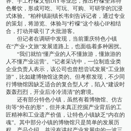
养、手工柠檬文创DIY等业态，推出柠檬全席特
色餐饮，形成可吃、可玩、可购、可研学的沉浸
式体验。”柏梓镇副镇长韦剑告诉记者，通过专业
的策划，将游览、体验与“柠檬”这个核心IP相结
合，打动并吸引了大批游客。
但记者在调研中发现，当前重庆特色小镇
在“产业+文旅”发展道路上，也面临着多种困扰。
“我们就怕‘懂产业的人不懂旅游，懂旅游的
人不懂产业运营’。”记者采访中，一位制造业类
企业负责人表示，该公司也曾想尝试发展“工业旅
游”，比如建博物馆这类的。但考察发现，不少同
行博物馆因缺乏适合的复合型人才，陷入“建设时
轰轰烈烈，开业后冷冷清清”的窘境。
还有部分特色小镇，虽然有着博物馆、仿古
街等“外在的形”，但并未真正挖掘产业背后的工
匠精神和工业遗产价值，让特色小镇缺乏“内在的
魂”。其中部分小镇的博物馆只是简单的发展历
程、产品介绍，并没有讲好产业发展中的一波三