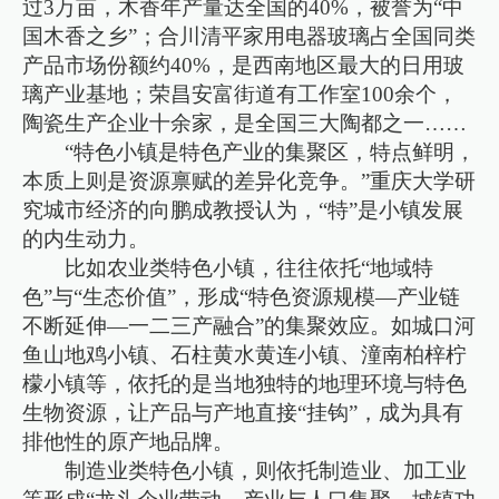
过3万亩，木香年产量达全国的40%，被誉为“中
国木香之乡”；合川清平家用电器玻璃占全国同类
产品市场份额约40%，是西南地区最大的日用玻
璃产业基地；荣昌安富街道有工作室100余个，
陶瓷生产企业十余家，是全国三大陶都之一……
“特色小镇是特色产业的集聚区，特点鲜明，
本质上则是资源禀赋的差异化竞争。”重庆大学研
究城市经济的向鹏成教授认为，“特”是小镇发展
的内生动力。
比如农业类特色小镇，往往依托“地域特
色”与“生态价值”，形成“特色资源规模—产业链
不断延伸—一二三产融合”的集聚效应。如城口河
鱼山地鸡小镇、石柱黄水黄连小镇、潼南柏梓柠
檬小镇等，依托的是当地独特的地理环境与特色
生物资源，让产品与产地直接“挂钩”，成为具有
排他性的原产地品牌。
制造业类特色小镇，则依托制造业、加工业