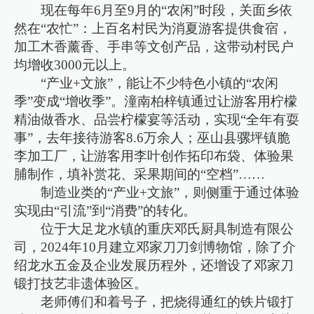
现在每年6月至9月的“农闲”时段，关面乡依
然在“农忙”：上百名村民为消夏游客提供食宿，
加工木香薰香、手串等文创产品，这带动村民户
均增收3000元以上。
“产业+文旅”，能让不少特色小镇的“农闲
季”变成“增收季”。潼南柏梓镇通过让游客用柠檬
精油做香水、品尝柠檬宴等活动，实现“全年有耍
事”，去年接待游客8.6万余人；巫山县骡坪镇脆
李加工厂，让游客用李叶创作拓印布袋、体验果
脯制作，填补赏花、采果期间的“空档”……
制造业类的“产业+文旅”，则侧重于通过体验
实现由“引流”到“消费”的转化。
位于大足龙水镇的重庆邓氏厨具制造有限公
司，2024年10月建立邓家刀刀剑博物馆，除了介
绍龙水五金及企业发展历程外，还增设了邓家刀
锻打技艺非遗体验区。
老师傅们和着号子，把烧得通红的铁片锻打