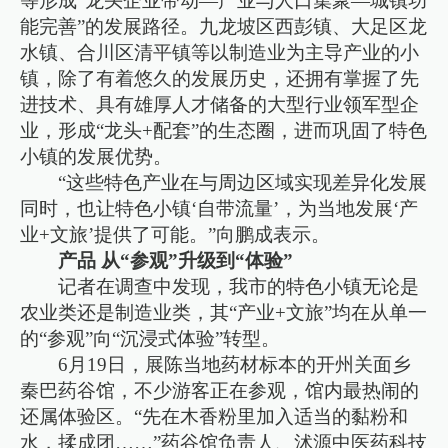
等形成“龙头企业带动—产业与人口集聚—城镇功
能完善”的发展路径。九龙坡区西彭镇、大足区龙
水镇、合川区清平镇等以制造业为主导产业的小
镇，除了有着悠久的发展历史，还拥有掌握了先
进技术、具有雄厚人才储备的大型行业领军型企
业，形成“龙头+配套”的生态圈，进而巩固了特色
小镇的发展优势。
“这些特色产业在与周边区域实现差异化发展
同时，也让特色小镇‘自带流量’，为当地发展‘产
业+文旅’提供了可能。”向鹏成表示。
产品 从“参观”升级到“体验”
记者在调查中发现，我市的特色小镇无论是
农业类还是制造业类，其“产业+文旅”均在从单一
的“参观”向“沉浸式体验”转型。
6月19日，展陈当地药材标本的开州关面乡
秦巴药谷馆，不少游客正在参观，馆内最热闹的
还属体验区。“先在木香粉里加入适当的黏粉和
水，揉成团……”药谷馆负责人、沭源中医药科技