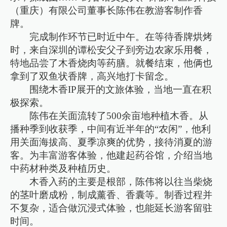
（重庆）有限公司董事长陈伟在教游客制作香
牌。
完成制作环节已时近中午。在等待香牌烘烤
时，来自深圳的谭松安父子到旁边农家乐用餐，
特地品尝了木香烧肉等药膳。就餐结束，他俩也
拿到了双鱼状香牌，高兴地打卡留念。
围绕木香IP展开的文旅体验，当地一直在积
极探索。
陈伟在关面流转了500余亩地种植木香。从
播种季到收获季，中间有近半年的“农闲”，他利
用关面海拔高、夏季凉爽的优势，接待消夏的游
客。为丰富游客体验，他建起药谷馆，介绍当地
中药材种类及种植历史。
木香入药的主要是根部，陈伟将以往当柴烧
的茎叶磨成粉，制成薰香、香囊等。制香过程并
不复杂，适合做沉浸式体验，也能延长游客留驻
时间。