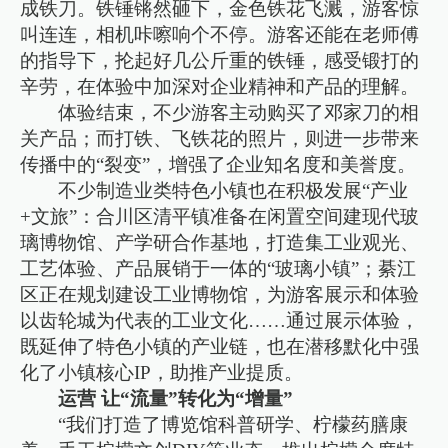
成铁刀。铁锤锵然砸下，金色铁花飞溅，游客惊
叫连连，相机咔嚓响个不停。游客还能在老师傅
的指导下，抡起好几公斤重的铁锤，感受锻打的
辛劳，在体验中加深对企业精神和产品的理解。
体验结束，不少游客主动购买了邓家刀的相
关产品；而打铁、飞铁花的照片，则进一步带来
传播中的“裂变”，增强了企业知名度和美誉度。
不少制造业类特色小镇也在积极发展“产业
+文旅”：合川区清平镇准备在闲置空间建现代玻
璃博物馆、产学研合作基地，打造集工业观光、
工艺体验、产品展销于一体的“玻璃小镇”；綦江
区正在规划建设工业博物馆，为游客展示和体验
以齿轮城为代表的工业文化……通过展示体验，
既延伸了特色小镇的产业链，也在潜移默化中强
化了小镇核心IP，助推产业提质。
运营 让“流量”转化为“增量”
“我们打造了博览馆科普研学、柠檬药膳康