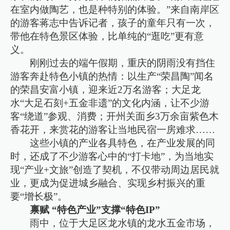
在室内做陶艺，也是种特别的体验。”来自南岸区
的游客蒋志中告诉记者，孩子的童年只有一次，
带他在特色景区体验，比单纯的“逛吃”更有意
义。
刚刚过去的端午假期，重庆的阴雨没有挡住
游客奔赴特色小镇的热情：以生产“荣昌陶”闻名
的荣昌安富小镇，迎来近2万名游客；大足龙
水“大足石刻+五金非遗”的文化内涵，让不少游
客“绕道”参观、消费；开州关面乡3万余亩紫色木
香花开，来赏花的游客让当地民宿一房难求……
这些小镇的产业各具特色，在产业发展的同
时，还成了不少游客心中的“打卡地”，为当地实
现“产业+文旅”创造了契机，不仅带动周边居民就
业，更成为促进城乡融合、实现乡村振兴的重
要“增长极”。
禀赋 “特色产业”支撑“特色IP”
雨中，位于大足区龙水镇的龙水五金市场，