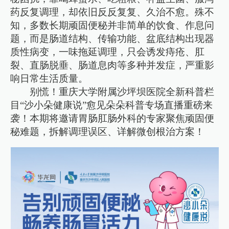
药反复调理，却依旧反反复复、久治不愈。殊不
知，多数长期顽固便秘并非简单的饮食、作息问
题，而是肠道结构、传输功能、盆底结构出现器
质性病变，一味拖延调理，只会诱发痔疮、肛
裂、直肠脱垂、肠道息肉等多种并发症，严重影
响日常生活质量。
别慌！重庆大学附属沙坪坝医院全新科普栏
目“沙小朵健康说”愈见朵朵科普专场直播重磅来
袭！本期将邀请胃肠肛肠外科的专家聚焦顽固便
秘难题，拆解调理误区、详解微创根治方案！