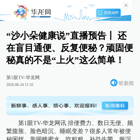
“沙小朵健康说”直播预告丨 还
在盲目通便、反复便秘？顽固便
秘真的不是“上火”这么简单！
第1眼TV-华龙网
听新闻
2026-06-24 11:16
第1眼TV-华龙网讯 排便费力、数日无便、频
繁腹胀、脸色暗沉、睡眠变差？很多人常年被便
秘困扰，靠喝蜂蜜水、吃粗粮、补益生菌、服泻