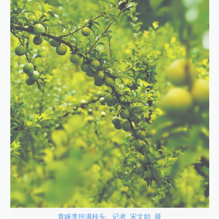
青睐李挂满枝头。记者 宋文励 摄