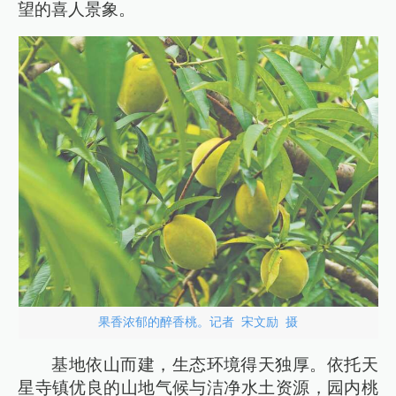
望的喜人景象。
果香浓郁的醉香桃。记者 宋文励 摄
基地依山而建，生态环境得天独厚。依托天
星寺镇优良的山地气候与洁净水土资源，园内桃