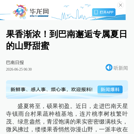
果香渐浓！到巴南邂逅专属夏日
的山野甜蜜
巴南日报
听新闻
2026-06-25 06:30
盛夏将至，硕果初盈。近日，走进巴南天星
寺镇雨台村果蔬种植基地，连片桃李树枝繁叶
茂、绿意盎然，青涩饱满的果实密密缀满枝头，
微风拂过，缕缕果香悄然弥漫山野，一派丰收在