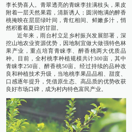
李长势喜人。青翠透亮的青睐李挂满枝头，果皮
附着一层天然果霜，清新诱人；圆润饱满的醉香
桃掩映在层层绿叶间，青红相间、鲜嫩多汁，悄
然积蓄着夏日的甘甜。
近年来，雨台村立足乡村振兴发展部署，深
挖山地农业资源优势，因地制宜做大做强特色林
果产业，重点培育青睐李、醉香桃两大优质品
种。目前，全村桃李种植规模共计300亩，其中
青睐李250亩、醉香桃50亩。经过持续的品种改
良和种植技术升级，当地桃李果品品相、甜度、
口感逐年提升，凭借原生态、高品质的优势收获
良好市场口碑，成为村内特色富民产业。