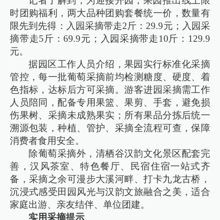
记者了解到，为迎接开园，果园推出线上限
时团购福利，两大品种团购套餐统一价，数量有
限先到先得：入园采摘带走2斤：29.9元；入园采
摘带走5斤：69.9元；入园采摘带走10斤：129.9
元。
据园区工作人员介绍，果园实行标准化采摘
管控，每一批葡萄采摘前均检测糖度、硬度、着
色指标，达标后方可采摘。游客进园采摘需工作
人员陪同，配备专用果篮、果剪、手套，避免损
伤果树、采摘未成熟果实；所有果品分拣后统一
溯源包装，种植、管护、采摘全流程可查，保障
消费者食用安全。
除葡萄采摘外，清栖谷汉韵文化景区配套完
善，汉风茶室、特色餐厅、民宿住宿一站式齐
备，采摘之余可漫步大溪河畔、打卡九龙古桥，
沉浸式感受田园风光与汉韵文旅融合之美，适合
家庭出游、亲友结伴、单位团建。
实用采摘提示