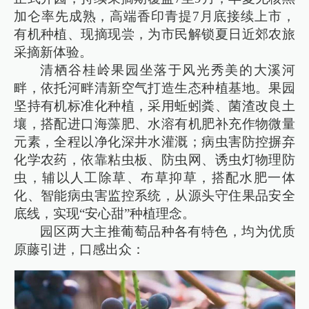
加仑率先成熟，高端香印青提7月底接续上市，
有机种植、现摘现尝，为市民解锁夏日近郊农旅
采摘新体验。
清栖谷桂岭果园坐落于风光秀美的大溪河
畔，依托河畔清新空气打造生态种植基地。果园
坚持有机标准化种植，采用蚯蚓粪、菌渣改良土
壤，搭配进口海藻肥、水溶有机肥补充作物微量
元素，全程以净化深井水灌溉；病虫害防控摒弃
化学农药，依靠粘虫板、防虫网、诱虫灯物理防
虫，辅以人工除草、布草抑草，搭配水肥一体
化、智能病虫害监控系统，从源头守住果品安全
底线，实现“安心甜”种植理念。
园区两大主推葡萄品种各有特色，均为优质
原藤引进，口感出众：