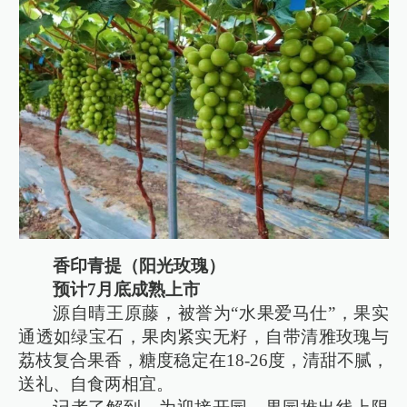
香印青提（阳光玫瑰）
预计7月底成熟上市
源自晴王原藤，被誉为“水果爱马仕”，果实
通透如绿宝石，果肉紧实无籽，自带清雅玫瑰与
荔枝复合果香，糖度稳定在18-26度，清甜不腻，
送礼、自食两相宜。