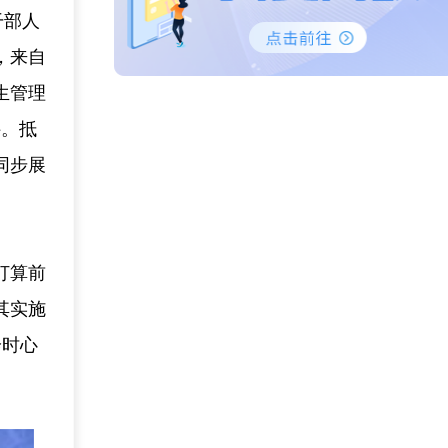
干部人
，来自
生管理
科。抵
同步展
打算前
其实施
诊时心