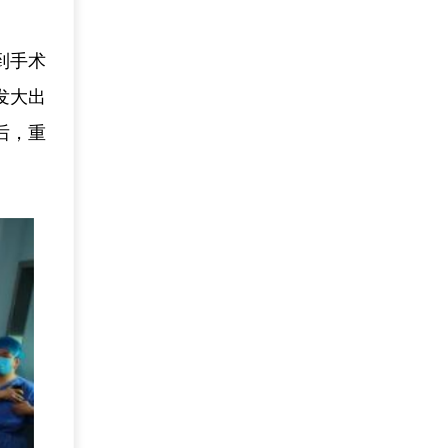
到手术
发大出
后，重