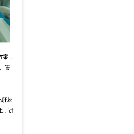
方案，
平、管
m肝棘
生，讲