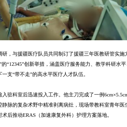
调研，与援疆医疗队员共同制订了援疆三年医教研管实施
的“12345”创新举措，涵盖医疗服务能力、教学科研水
一支“带不走”的高水平医疗人才队伍。
入驻科室后迅速投入工作。他主刀完成了一例6cm×5.5c
腔静脉的复杂术野中精准剥离病灶，现场带教科室青年医
术后推动ERAS（加速康复外科）护理方案落地。