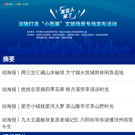
摘要
动海报丨两江交汇藏山水秘境 方寸烟火筑城郊休闲首选地
动海报丨悠然谷里摘四季花果 映月溪旁享清凉时光
动海报｜星空小镇枕星河入梦 茶山隆市尽享山野时光
动海报丨九大主题板块复原老城记忆 六郎街等你读懂涪州前世
今生