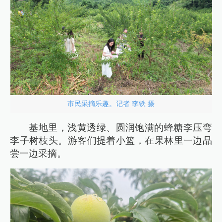
市民采摘乐趣。记者 李铁 摄
基地里，浅黄透绿、圆润饱满的蜂糖李压弯
李子树枝头。游客们提着小篮，在果林里一边品
尝一边采摘。