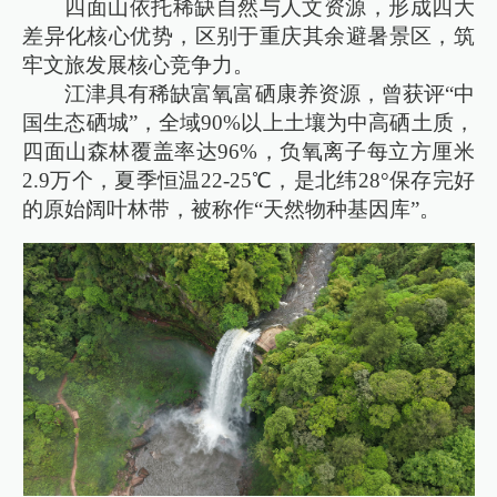
四面山依托稀缺自然与人文资源，形成四大
差异化核心优势，区别于重庆其余避暑景区，筑
牢文旅发展核心竞争力。
江津具有稀缺富氧富硒康养资源，曾获评“中
国生态硒城”，全域90%以上土壤为中高硒土质，
四面山森林覆盖率达96%，负氧离子每立方厘米
2.9万个，夏季恒温22-25℃，是北纬28°保存完好
的原始阔叶林带，被称作“天然物种基因库”。