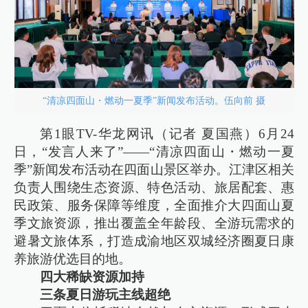
“清凉四面山・燃动一夏季”新闻发布活动。伍向前 摄
第1眼TV-华龙网讯（记者 夏国燕）6月24
日，“发言人来了”——“清凉四面山・燃动一夏
季”新闻发布活动在四面山景区举办。江津区相关
负责人围绕生态资源、特色活动、旅居配套、惠
民政策、服务保障等维度，全面推介大四面山夏
季文旅资源，推出覆盖全年龄段、全游玩需求的
避暑文旅体系，打造成渝地区双城经济圈夏日康
养旅游优选目的地。
四大稀缺资源加持
三条夏日游玩主线超绝