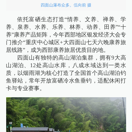
四面山瀑布众多。伍向前 摄
依托富硒生态打造“情养、文养、禅养、学
养、泉养、水养、乐养、林养、动养、田养”“十
养”康养产品矩阵，今年西部地区银发经济大会专
门推介“重庆中心城区+大四面山七天六晚康养旅
居线路”，成为西部康养旅居优质目的地。
四面山有独特的高山湖泊集群，拥有9大高
山湖泊、12处高山水库，八成水域达到一类水
质，以烟雨湖为核心打造了全国首个高山湖泊钓
鱼驿站，常年开放富硒冷水鱼垂钓，适配休闲打
卡与专业赛事。