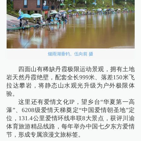
烟雨湖垂钓。伍向前 摄
四面山有稀缺丹霞极限运动景观，拥有土地
岩天然丹霞绝壁，配套全长999米、落差150米飞
拉达攀岩，将静态山水观光升级为户外极限体
验。
这里还有爱情文化IP，望乡台“华夏第一高
瀑”、6208级爱情天梯奠定“中国爱情朝圣地”定
位，131.4公里爱情环线串联8大景点，获评川渝
体育旅游精品线路，每年举办中国七夕东方爱情
节，形成专属浪漫文旅标签。