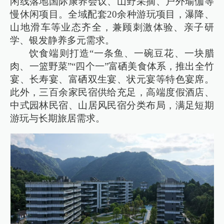
闲线落地国际康养会议、山野采摘、户外瑜伽等
慢休闲项目。全域配套20余种游玩项目，瀑降、
山地滑车等业态齐全，兼顾刺激体验、亲子研
学、银发静养多元需求。
饮食端则打造“一条鱼、一碗豆花、一块腊
肉、一篮野菜”“四个一”富硒美食体系，推出全竹
宴、长寿宴、富硒双生宴、状元宴等特色宴席。
此外，三百余家民宿供给充足，高端度假酒店、
中式园林民宿、山居风民宿分类布局，满足短期
游玩与长期旅居需求。