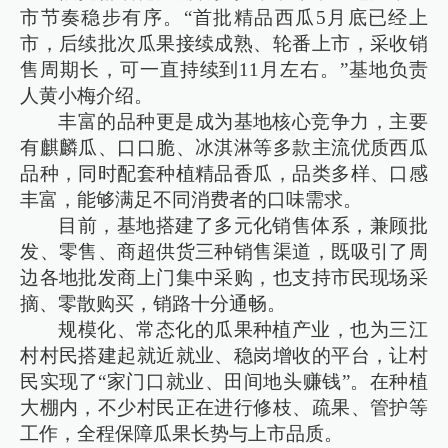
市节奏稳步有序。“首批精品西瓜5月底已经上
市，后续批次瓜果接续成熟、轮番上市，采收销
售周期长，可一直持续到11月左右。”基地负责
人黄小梅介绍。
丰富的品种更是成为基地核心竞争力，主要
有麒麟瓜、口口脆、冰淇淋等多款主流优质西瓜
品种，同时配套种植精品香瓜，品类多样、口感
丰富，能够满足不同消费者的口味需求。
目前，基地搭建了多元化销售体系，兼顾批
发、零售、商超供货三种销售渠道，既吸引了周
边各地批发商上门集中采购，也支持市民现场采
摘、零散购买，销路十分通畅。
规模化、常态化的瓜果种植产业，也为三江
村村民搭建起就近就业、稳岗增收的平台，让村
民实现了“家门口就业、田间地头赚钱”。在种植
大棚内，不少村民正在进行修枝、疏果、管护等
工作，全程保障瓜果长势与上市品质。