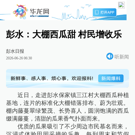
彭水：大棚西瓜甜 村民增收乐
彭水日报
听新闻
2026-06-26 06:30
近日，走进彭水保家镇三江村大棚西瓜种植
基地，连片的标准化大棚错落排布、蔚为壮观。
棚内藤蔓翠绿繁茂、长势喜人，圆润饱满的西瓜
缀满藤蔓，清甜的瓜果香气扑面而来。
优质的瓜果吸引了不少周边市民慕名而来，
沉浸式体验田园采摘的乐趣。每到周末和节假