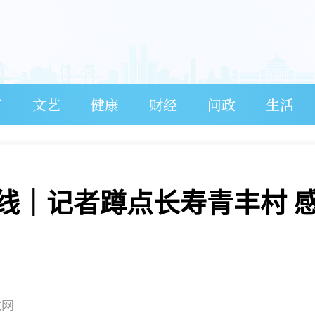
育
文艺
健康
财经
问政
生活
一线｜记者蹲点长寿青丰村 
龙网