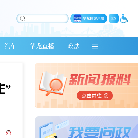
汽车
华龙直播
政法
庄”