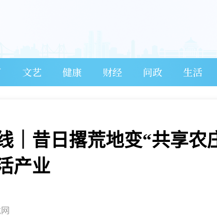
育
文艺
健康
财经
问政
生活
线｜昔日撂荒地变“共享农
活产业
龙网