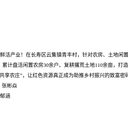
为鲜活产业！在长寿区云集镇青丰村，针对农房、土地闲
累计盘活闲置农房30余户、复耕撂荒土地110余亩，打
共享农庄”，让红色资源真正成为助推乡村振兴的致富密
 张彬焱
张郁涵