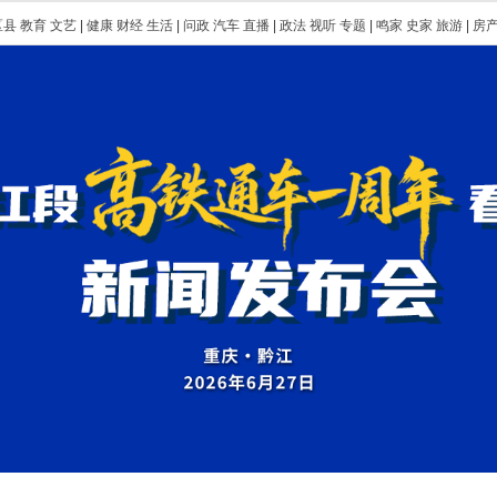
区县
教育
文艺
|
健康
财经
生活
|
问政
汽车
直播
|
政法
视听
专题
|
鸣家
史家
旅游
|
房