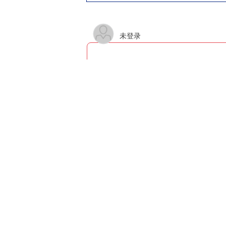
未登录
评论
渝ZsMyy1BBY
高铁🚅通车这一年来黔江发生了翻
1
回复