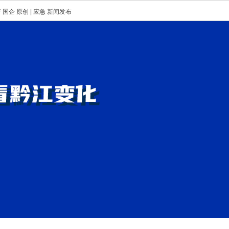
产
国企
原创
|
应急
新闻发布