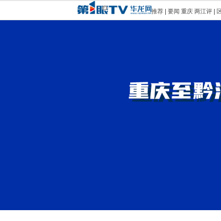
推荐
|
要闻
重庆
两江评
|