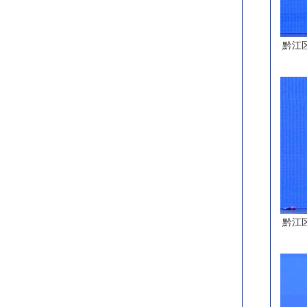
黔江
黔江