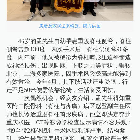
患者及家属送来锦旗。院方供图
46岁的孟先生自幼罹患重度脊柱侧弯，脊柱
侧弯曾超130度。两次手术后，脊柱仍侧弯90多
度。两年前，他又被确诊为脊柱畸形压迫脊髓造
成神经损伤，出现脚麻、下肢乏力等症状，辗转
北京、上海多家医院，因手术风险极高未能得到
有效救治。今年4月，其下肢活动严重受限，行
走不足50米便需依靠轮椅，生活备受困扰。
一次偶然机会，经病友介绍，孟先生得知重
医附二院骨科（脊柱与疼痛）病区赵登副主任医
师擅长诊治重度脊柱畸形疾病，他立即决定奔赴
重庆求医。CT等影像学检查显示病情不容乐观：
胸9至腰2椎体既往手术区域粘连严重、结构紊
乱，增生骨质厚度超1厘米，椎管空间被严重挤