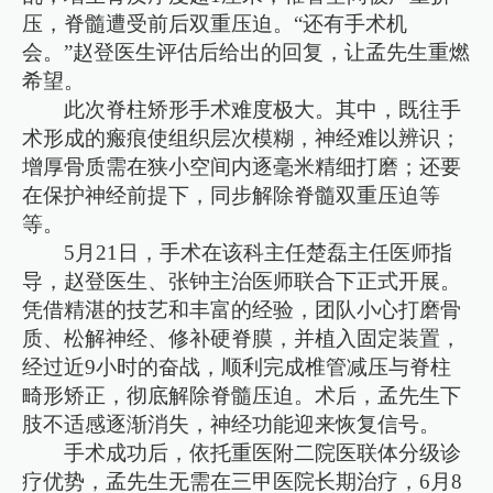
压，脊髓遭受前后双重压迫。“还有手术机
会。”赵登医生评估后给出的回复，让孟先生重燃
希望。
此次脊柱矫形手术难度极大。其中，既往手
术形成的瘢痕使组织层次模糊，神经难以辨识；
增厚骨质需在狭小空间内逐毫米精细打磨；还要
在保护神经前提下，同步解除脊髓双重压迫等
等。
5月21日，手术在该科主任楚磊主任医师指
导，赵登医生、张钟主治医师联合下正式开展。
凭借精湛的技艺和丰富的经验，团队小心打磨骨
质、松解神经、修补硬脊膜，并植入固定装置，
经过近9小时的奋战，顺利完成椎管减压与脊柱
畸形矫正，彻底解除脊髓压迫。术后，孟先生下
肢不适感逐渐消失，神经功能迎来恢复信号。
手术成功后，依托重医附二院医联体分级诊
疗优势，孟先生无需在三甲医院长期治疗，6月8