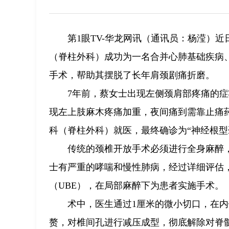
第1眼TV-华龙网讯（通讯员：杨滢）
（脊柱外科）成功为一名合并心肺基础疾病
手术，帮助其摆脱了长年肩颈剧痛折磨。
7年前，蔡女士出现左侧颈肩部疼痛的
现左上肢麻木疼痛加重，夜间痛到需靠止痛
科（脊柱外科）就医，最终确诊为“神经根型
传统的颈椎开放手术必须进行全身麻醉
士有严重的哮喘和慢性肺病，经过详细评估
（UBE），在局部麻醉下为患者实施手术。
术中，医生通过1厘米的微小切口，在
赘，对椎间孔进行减压成型，彻底解除对脊