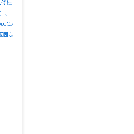
孔脊柱
术）、
CCF
压固定