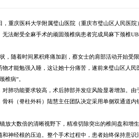
近日，重庆医科大学附属璧山医院（重庆市璧山区人民医院
、无法耐受全麻手术的顽固颈椎病患者完成局麻下颈椎UB
症状，随着时间累积疼痛加剧，蔡女士的肩部活动开始受
药物才能勉强入睡，这让她十分痛苦，遂前来璧山区人民
颈椎病”。
，对肺功能要求较高，术后肺部并发症风险显著增加。由
，骨科（脊柱外科）陆慧主任团队决定采用单侧双通道内
内镜放大数倍的清晰视野下，精准切除突出的椎间盘和增
髓和神经根的压迫。整个手术过程中，患者始终保持意识