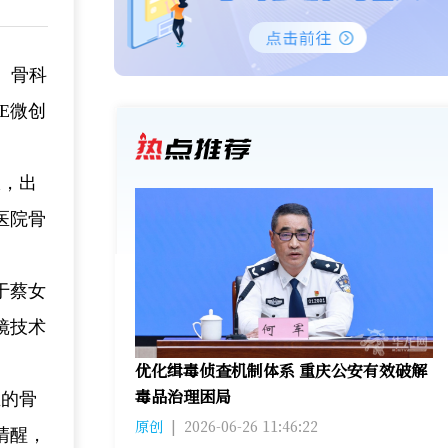
）骨科
E微创
限，出
医院骨
于蔡女
镜技术
优化缉毒侦查机制体系 重庆公安有效破解
毒品治理困局
生的骨
原创
|
2026-06-26 11:46:22
清醒，