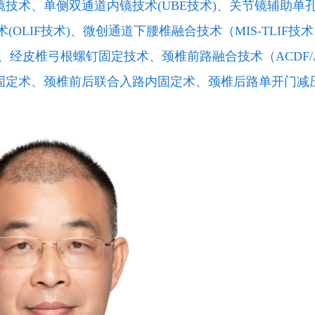
技术、单侧双通道内镜技术(UBE技术)、关节镜辅助单
(OLIF技术)、微创通道下腰椎融合技术（MIS-TLIF技
）、经皮椎弓根螺钉固定技术、颈椎前路融合技术（ACDF/A
固定术、颈椎前后联合入路内固定术、颈椎后路单开门减