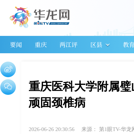
要闻
重庆
两江评
区县
教
重庆医科大学附属璧
顽固颈椎病
2026-06-26 20:30:56
来源：
第1眼TV-华龙