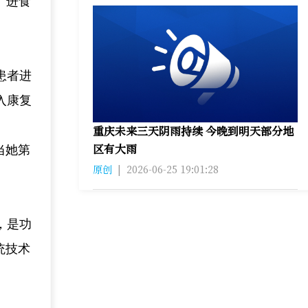
、进食
患者进
入康复
重庆未来三天阴雨持续 今晚到明天部分地
区有大雨
当她第
原创
|
2026-06-25 19:01:28
。
，是功
统技术
。