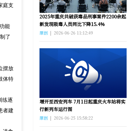
家庭支
2025年重庆共破获毒品刑事案件2200余起
新发现吸毒人员同比下降15.4%
功能
原创
|
2026-06-26 11:12:49
定制了
位摆放
肢体特
训练逐
增开至西安列车 7月1日起重庆火车站将实
行新列车运行图
患者建
原创
|
2026-06-25 15:58:22