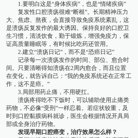
1.要明白这是“身体疾病”，也是“情绪疾病”
复发性口腔溃疡很难“断根”。长期精神压力
大、焦虑、熬夜，会直接导致免疫系统紊乱，这
是溃疡反复发作的最大诱因。保持良好的口腔卫
生习惯，清淡饮食，勤于锻炼，增强免疫力，保
证高质量睡眠等，有时候比吃药还管用。
2.建立“溃疡日记”，而不是“恐癌日记”
记录每一次溃疡发作的时间、部位、愈合时
间。只要清晰得知溃疡在2周内愈合，而且位置
在变化，就告诉自己：“我的免疫系统还在正常工
作，这不是癌。”
3.局部用药止痛，不用硬扛。
溃疡疼得吃不下饭时，可以辅助使用止痛类
药物，不必像“受刑”一样忍着。若症状较重，及
时到口腔黏膜病科就诊，医生会根据情况开具局
部或全身治疗药物。
发现早期口腔癌变，治疗效果怎么样？