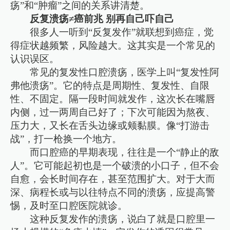
疡”和“肿瘤”之间的关系讲清楚。
反复溃疡≠癌前兆 别再自己吓自己
很多人一听到“反复发作”就联想到癌症，觉
得症状越频繁，风险越大。这其实是一个常见的
认识误区。
常见的复发性口腔溃疡，医学上叫“复发性阿
弗他溃疡”。它的特点是周期性、复发性、自限
性、不固定。隔一段时间就发作，这次长在嘴唇
内侧，过一两周自己好了；下次可能因为熬夜、
压力大，又长在舌头边缘或颊黏膜。像“打游击
战”，打一枪换一个地方。
而口腔癌的早期表现，往往是一个“静止的敌
人”。它可能起初也是一个破溃的小口子，但不会
自愈，会长时间存在，甚至范围扩大。对于大而
深、病程长或与以往特点不同的溃疡，应提高警
惕，及时至口腔医院就诊。
这种反复发作的溃疡，说白了就是口腔里一