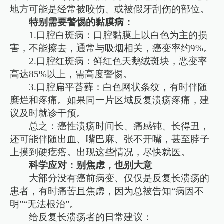
地方可能是经常被咬伤、或被假牙刮伤的部位。
特别需要警惕的黏膜病：
1.口腔白斑病：口腔黏膜上以白色为主的损
害，不能擦去，通常与吸烟相关，癌变率约9%。
2.口腔红斑病：鲜红色天鹅绒斑块，恶变率
高达85%以上，需高度警惕。
3.口腔扁平苔藓：白色网状条纹，有时伴随
糜烂和疼痛。如果同一片区域反复溃疡疼痛，建
议及时就诊干预。
总之：癌性溃疡时间长、痛感钝、长得丑，
还可能伴随出血、嘴巴麻、张不开嘴，甚至脖子
上摸到硬疙瘩。出现这些情况，尽快就医。
科学应对：别焦虑，也别大意
大部分没有癌前病变、仅仅是反复长溃疡的
患者，有时痛苦且焦虑，因为总被告知“病因不
明”“无法根治”。
给反复长溃疡者的日常建议：