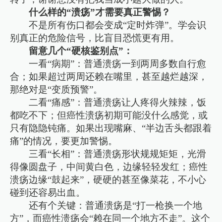
什么样的“溃疡”才需要真正警惕？
不是所有伤口都会变成“定时炸弹”。学会识
别真正的危险信号，比盲目恐慌更有用。
留意几个“硬核鉴别点”：
一看“病期”：普通溃疡一到两周多数自行愈
合；如果超过两周还赖在嘴里，甚至越烂越深，
那绝对是“变质预警”。
二看“痛感”：普通溃疡让人疼得火辣辣，饭
都吃不下；但癌性溃疡初期可能没什么感觉，或
只有隐隐钝痛。如果出现嘴麻、“半边舌头都跟着
痛”的情况，要更加警惕。
三看“长相”：普通溃疡形状规规矩矩，光滑
得像圆盘子，中间黄白色，边缘轻轻发红；癌性
溃疡边缘“鼓起来”，硬硬的甚至像菜花，不小心
碰到还容易出血。
还有个关键：普通溃疡是“打一枪换一个地
方”，而癌性溃疡会“赖在同一个地方不走”。这个