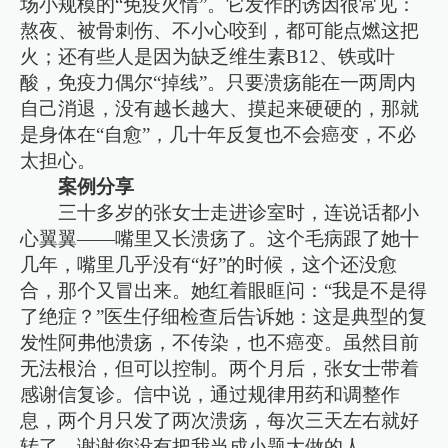
场小规模的“免疫火情”。它发作的诱因很常见：
熬夜、被骨刺伤、不小心咬到，都可能点燃这把
火；还有些人是因为缺乏维生素B12、铁或叶
酸，免疫力偶尔“掉线”。只要溃疡能在一两周内
自己消退，没有越长越大、摸起来硬硬的，那就
是身体在“自愈”，几十年反复也不会癌变，不必
太担心。
案例分享
三十多岁的张女士走进诊室时，连说话都小
心翼翼——嘴里又长溃疡了。这个毛病跟了她十
几年，嘴里几乎没有“好”的时候，这个还没愈
合，那个又冒出来。她红着眼眶问：“我是不是得
了绝症？”医生仔细检查后告诉她：这是典型的复
发性阿弗他溃疡，不传染，也不癌变。虽然目前
无法根治，但可以控制。两个月后，张女士带着
感谢信复诊。信中说，通过规律用药和调整作
息，两个月只发了两次溃疡，每次三天左右就好
转了，谢谢您没有把我当成小题大做的人。