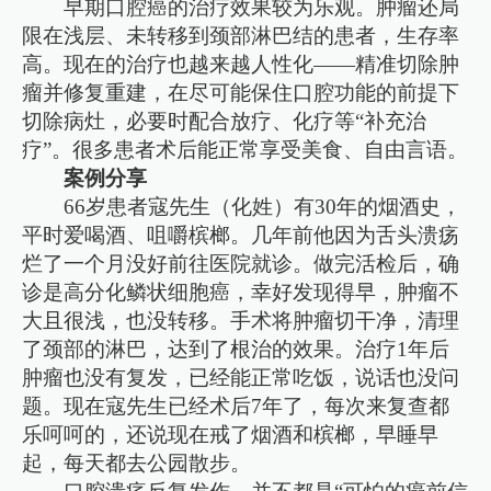
早期口腔癌的治疗效果较为乐观。肿瘤还局
限在浅层、未转移到颈部淋巴结的患者，生存率
高。现在的治疗也越来越人性化——精准切除肿
瘤并修复重建，在尽可能保住口腔功能的前提下
切除病灶，必要时配合放疗、化疗等“补充治
疗”。很多患者术后能正常享受美食、自由言语。
案例分享
66岁患者寇先生（化姓）有30年的烟酒史，
平时爱喝酒、咀嚼槟榔。几年前他因为舌头溃疡
烂了一个月没好前往医院就诊。做完活检后，确
诊是高分化鳞状细胞癌，幸好发现得早，肿瘤不
大且很浅，也没转移。手术将肿瘤切干净，清理
了颈部的淋巴，达到了根治的效果。治疗1年后
肿瘤也没有复发，已经能正常吃饭，说话也没问
题。现在寇先生已经术后7年了，每次来复查都
乐呵呵的，还说现在戒了烟酒和槟榔，早睡早
起，每天都去公园散步。